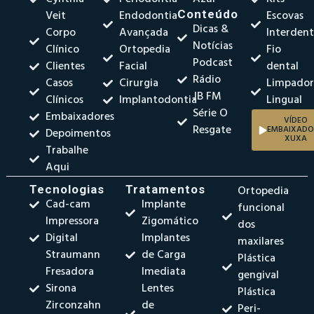
Veit
Endodontia
Conteúdo
Escovas
Dicas &
Corpo
Avançada
Interdent
Notícias
Clínico
Ortopedia
Fio
Podcast
Clientes
Facial
dental
Rádio
Casos
Cirurgia
Limpado
JB FM
Clínicos
Implantodontia
Lingual
Série O
Embaixadores
VÍDEO
Resgate
EMBAIXADO
Depoimentos
XUXA
Trabalhe
Aqui
Tecnologias
Tratamentos
Ortopedia
Cad-cam
Implante
funcional
Impressora
Zigomático
dos
Digital
Implantes
maxilares
Straumann
de Carga
Plástica
Fresadora
Imediata
gengival
Sirona
Lentes
Plástica
Zirconzahn
de
Peri-