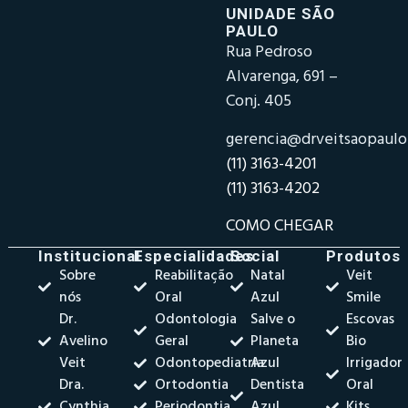
UNIDADE SÃO
PAULO
Rua Pedroso
Alvarenga, 691 –
Conj. 405
gerencia@drveitsaopaul
(11) 3163-4201
(11) 3163-4202
COMO CHEGAR
Institucional
Especialidades
Social
Produtos
Sobre
Reabilitação
Natal
Veit
nós
Oral
Azul
Smile
Dr.
Odontologia
Salve o
Escovas
Avelino
Geral
Planeta
Bio
Veit
Odontopediatria
Azul
Irrigador
Dra.
Ortodontia
Dentista
Oral
Cynthia
Periodontia
Azul
Kits