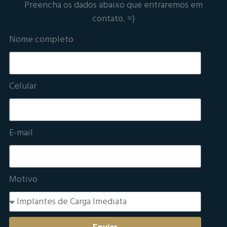
Preencha os dados abaixo que entraremos em
contato. =)
Nome completo
Celular
E-mail
Motivo
Enviar