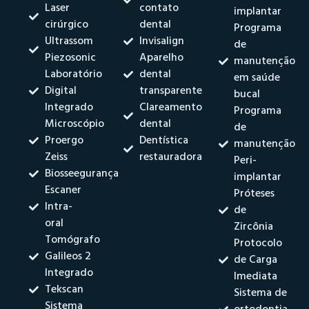
Laser
contato
implantar
cirúrgico
dental
Programa
Ultrassom
Invisalign
de
Piezosonic
Aparelho
manutenção
Laboratório
dental
em saúde
Digital
transparente
bucal
Integrado
Clareamento
Programa
Microscópio
dental
de
Proergo
Dentística
manutenção
Zeiss
restauradora
Peri-
Biosseegurança
implantar
Escaner
Próteses
Intra-
de
oral
Zircônia
Tomógrafo
Protocolo
Galileos 2
de Carga
Integrado
Imediata
Tekscan
Sistema de
Sistema