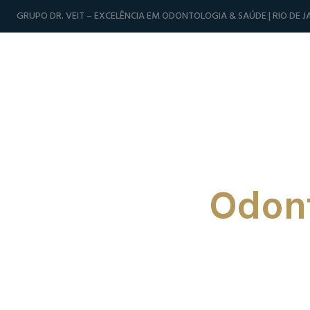
GRUPO DR. VEIT – EXCELÊNCIA EM ODONTOLOGIA & SAÚDE | RIO DE JA
Odont