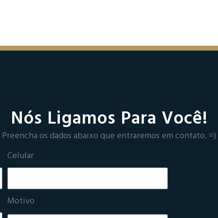
Nós Ligamos Para Você!
Preencha os dados abaixo que entraremos em contato. =)
Celular
Motivo