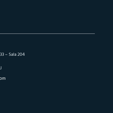
33 – Sala 204
J
com