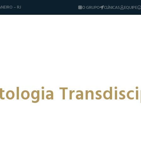
NEIRO – RJ
O GRUPO
CLÍNICAS
EQUIPE
Diferenciais
Tratamentos
Sorrisos & Casos
Dicas e Notíci
ologia Transdisci