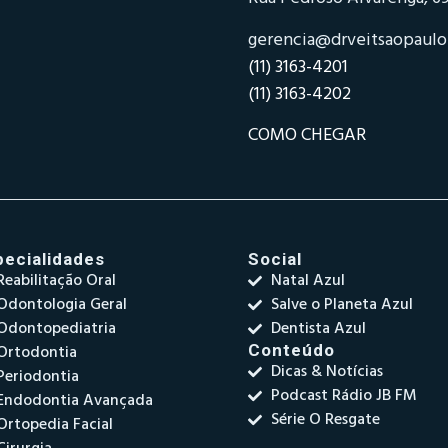
gerencia@drveitsaopaul
(11) 3163-4201
(11) 3163-4202
COMO CHEGAR
pecialidades
Social
Reabilitação Oral
Natal Azul
Odontologia Geral
Salve o Planeta Azul
Odontopediatria
Dentista Azul
Ortodontia
Conteúdo
Dicas & Notícias
Periodontia
Podcast Rádio JB FM
Endodontia Avançada
Série O Resgate
Ortopedia Facial