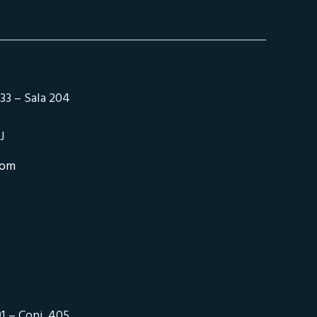
33 – Sala 204
J
com
1 – Conj. 405