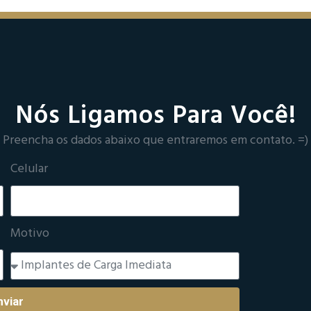
Nós Ligamos Para Você!
Preencha os dados abaixo que entraremos em contato. =)
Celular
Motivo
nviar