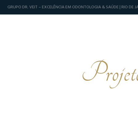
GRUPO DR. VEIT – EXCELÊNCIA EM ODONTOLOGIA & SAÚDE | RIO DE JA
Projeto