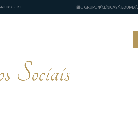
NEIRO – RJ
O GRUPO
CLÍNICAS
EQUIPE
Diferenciais
Tratamentos
Sorrisos & Casos
Dicas e Notícias
s Sociais