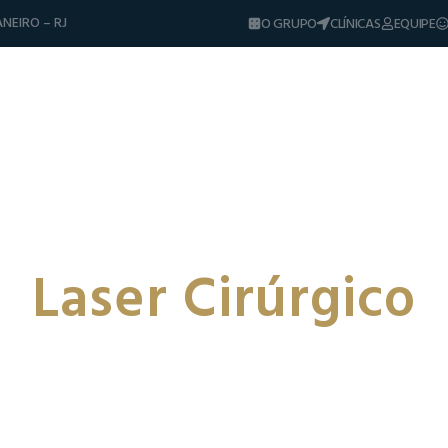
NEIRO – RJ
O GRUPO
CLÍNICAS
EQUIPE
Diferenciais
Tratamentos
Sorrisos & Casos
Dicas e Notíci
Laser Cirúrgico