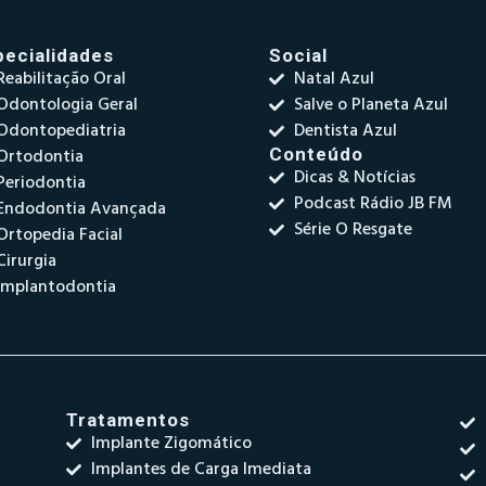
pecialidades
Social
Reabilitação Oral
Natal Azul
Odontologia Geral
Salve o Planeta Azul
Odontopediatria
Dentista Azul
Ortodontia
Conteúdo
Dicas & Notícias
Periodontia
Podcast Rádio JB FM
Endodontia Avançada
Série O Resgate
Ortopedia Facial
Cirurgia
Implantodontia
Tratamentos
Implante Zigomático
Implantes de Carga Imediata