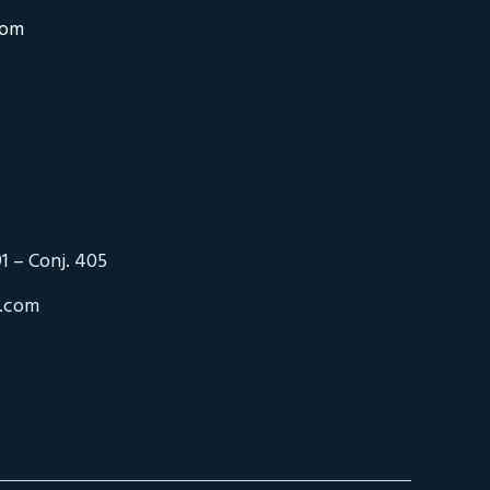
com
1 – Conj. 405
o.com