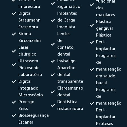
funcional
Impressora
Zigomático
dos
Digital
Implantes
maxilares
Straumann
de Carga
Plástica
Fresadora
Imediata
gengival
Sirona
Lentes
Plástica
Zirconzahn
de
Peri-
Laser
contato
implantar
cirúrgico
dental
Programa
Ultrassom
Invisalign
de
Piezosonic
Aparelho
manutenção
Laboratório
dental
em saúde
Digital
transparente
bucal
Integrado
Clareamento
Programa
Microscópio
dental
de
Proergo
Dentística
manutenção
Zeiss
restauradora
Peri-
Biosseegurança
implantar
Escaner
Próteses