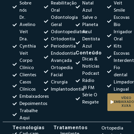
Sobre
Reabilitação
Natal
Veit
nós
Oral
Azul
Smile
Dr.
Odontologia
Salve o
Escovas
Avelino
Geral
Planeta
Bio
Veit
Odontopediatria
Azul
Irrigador
Dra.
Ortodontia
Dentista
Oral
Cynthia
Periodontia
Azul
Kits
Veit
Endodontia
Conteúdo
Escovas
Dicas &
Corpo
Avançada
Interdent
Notícias
Clínico
Ortopedia
Fio
Podcast
Clientes
Facial
dental
Rádio
Casos
Cirurgia
Limpado
JB FM
Clínicos
Implantodontia
Lingual
Série O
Embaixadores
VÍDEO
Resgate
EMBAIXADO
Depoimentos
XUXA
Trabalhe
Aqui
Tecnologias
Tratamentos
Ortopedia
Cad-cam
Implante