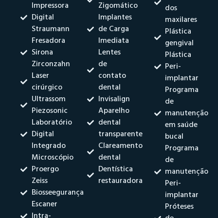
Impressora
Zigomático
dos
Digital
Implantes
maxilares
Straumann
de Carga
Plástica
Fresadora
Imediata
gengival
Sirona
Lentes
Plástica
Zirconzahn
de
Peri-
Laser
contato
implantar
cirúrgico
dental
Programa
Ultrassom
Invisalign
de
Piezosonic
Aparelho
manutenção
Laboratório
dental
em saúde
Digital
transparente
bucal
Integrado
Clareamento
Programa
Microscópio
dental
de
Proergo
Dentística
manutenção
Zeiss
restauradora
Peri-
Biosseegurança
implantar
Escaner
Próteses
Intra-