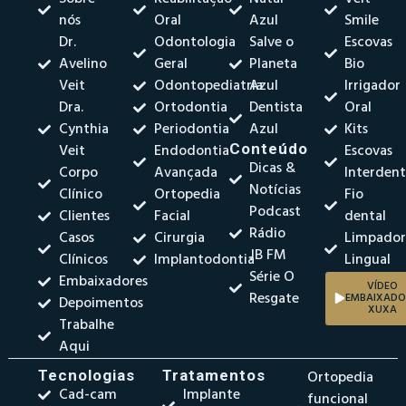
nós
Oral
Azul
Smile
Dr.
Odontologia
Salve o
Escovas
Avelino
Geral
Planeta
Bio
Veit
Odontopediatria
Azul
Irrigador
Dra.
Ortodontia
Dentista
Oral
Cynthia
Periodontia
Azul
Kits
Veit
Endodontia
Conteúdo
Escovas
Dicas &
Corpo
Avançada
Interdent
Notícias
Clínico
Ortopedia
Fio
Podcast
Clientes
Facial
dental
Rádio
Casos
Cirurgia
Limpado
JB FM
Clínicos
Implantodontia
Lingual
Série O
Embaixadores
VÍDEO
Resgate
EMBAIXADO
Depoimentos
XUXA
Trabalhe
Aqui
Tecnologias
Tratamentos
Ortopedia
Cad-cam
Implante
funcional