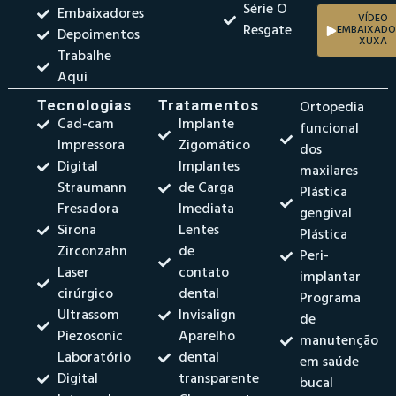
Série O
Embaixadores
VÍDEO
Resgate
EMBAIXADO
Depoimentos
XUXA
Trabalhe
Aqui
Tecnologias
Tratamentos
Ortopedia
Cad-cam
Implante
funcional
Impressora
Zigomático
dos
Digital
Implantes
maxilares
Straumann
de Carga
Plástica
Fresadora
Imediata
gengival
Sirona
Lentes
Plástica
Zirconzahn
de
Peri-
Laser
contato
implantar
cirúrgico
dental
Programa
Ultrassom
Invisalign
de
Piezosonic
Aparelho
manutenção
Laboratório
dental
em saúde
Digital
transparente
bucal