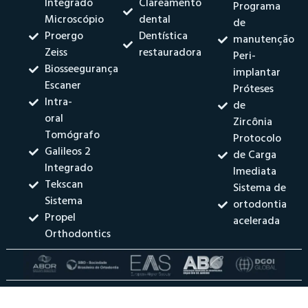
Integrado
Clareamento
Programa
Microscópio
dental
de
Proergo
Dentística
manutenção
Zeiss
restauradora
Peri-
Biosseegurança
implantar
Escaner
Próteses
Intra-
de
oral
Zircônia
Tomógrafo
Protocolo
Galileos 2
de Carga
Integrado
Imediata
Tekscan
Sistema de
Sistema
ortodontia
Propel
acelerada
Orthodontics