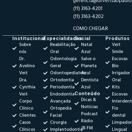
gerencia@drveitsaopaul
(11) 3163-4201
(11) 3163-4202
COMO CHEGAR
Institucional
Especialidades
Social
Produtos
Sobre
Reabilitação
Natal
Veit
nós
Oral
Azul
Smile
Dr.
Odontologia
Salve o
Escovas
Avelino
Geral
Planeta
Bio
Veit
Odontopediatria
Azul
Irrigador
Dra.
Ortodontia
Dentista
Oral
Cynthia
Periodontia
Azul
Kits
Veit
Endodontia
Conteúdo
Escovas
Dicas &
Corpo
Avançada
Interdent
Notícias
Clínico
Ortopedia
Fio
Podcast
Clientes
Facial
dental
Rádio
Casos
Cirurgia
Limpado
JB FM
Clínicos
Implantodontia
Lingual