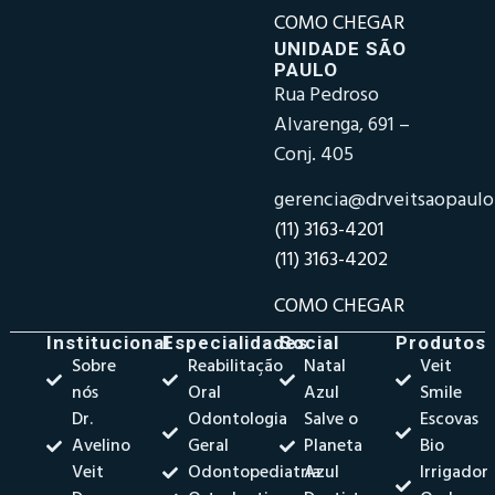
COMO CHEGAR
UNIDADE SÃO
PAULO
Rua Pedroso
Alvarenga, 691 –
Conj. 405
gerencia@drveitsaopaul
(11) 3163-4201
(11) 3163-4202
COMO CHEGAR
Institucional
Especialidades
Social
Produtos
Sobre
Reabilitação
Natal
Veit
nós
Oral
Azul
Smile
Dr.
Odontologia
Salve o
Escovas
Avelino
Geral
Planeta
Bio
Veit
Odontopediatria
Azul
Irrigador