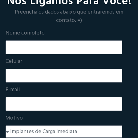
Nós Ligamos Para Você!
Preencha os dados abaixo que entraremos em
contato. =)
Nome completo
Celular
E-mail
Motivo