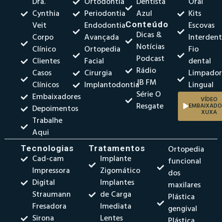
Dra.
Ortodontia
Dentista
Oral
Cynthia
Periodontia
Azul
Kits
Veit
Endodontia
Conteúdo
Escovas
Dicas &
Corpo
Avançada
Interdent
Notícias
Clínico
Ortopedia
Fio
Podcast
Clientes
Facial
dental
Rádio
Casos
Cirurgia
Limpado
JB FM
Clínicos
Implantodontia
Lingual
Série O
Embaixadores
VÍDEO
Resgate
EMBAIXADO
Depoimentos
XUXA
Trabalhe
Aqui
Tecnologias
Tratamentos
Ortopedia
Cad-cam
Implante
funcional
Impressora
Zigomático
dos
Digital
Implantes
maxilares
Straumann
de Carga
Plástica
Fresadora
Imediata
gengival
Sirona
Lentes
Plástica