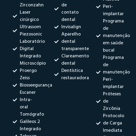
Zirconzahn
de
Peri-
Laser
contato
implantar
cirúrgico
dental
Programa
Ultrassom
Invisalign
de
Piezosonic
Aparelho
manutenção
Laboratório
dental
em saúde
Digital
transparente
bucal
Integrado
Clareamento
Programa
Microscópio
dental
de
Proergo
Dentística
manutenção
Zeiss
restauradora
Peri-
Biosseegurança
implantar
Escaner
Próteses
Intra-
de
oral
Zircônia
Tomógrafo
Protocolo
Galileos 2
de Carga
Integrado
Imediata