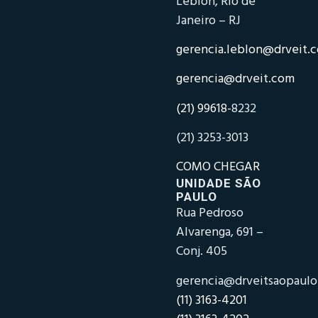
Leblon, Rio de
Janeiro – RJ
gerencia.leblon@drveit.
gerencia@drveit.com
(21) 99618-
8232
(21) 3253-3013
COMO CHEGAR
UNIDADE SÃO
PAULO
Rua Pedroso
Alvarenga, 691 –
Conj. 405
gerencia@drveitsaopaul
(11) 3163-4201