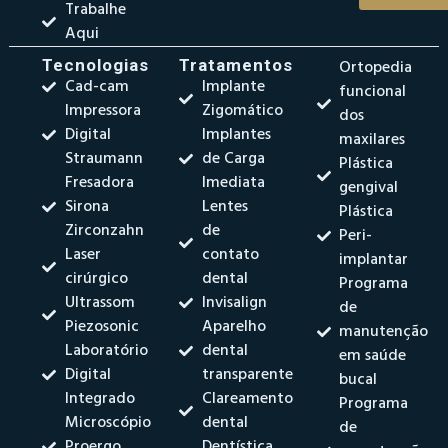
Trabalhe
Aqui
Tecnologias
Tratamentos
Ortopedia
Cad-cam
Implante
funcional
Impressora
Zigomático
dos
Digital
Implantes
maxilares
Straumann
de Carga
Plástica
Fresadora
Imediata
gengival
Sirona
Lentes
Plástica
Zirconzahn
de
Peri-
Laser
contato
implantar
cirúrgico
dental
Programa
Ultrassom
Invisalign
de
Piezosonic
Aparelho
manutenção
Laboratório
dental
em saúde
Digital
transparente
bucal
Integrado
Clareamento
Programa
Microscópio
dental
de
Proergo
Dentística