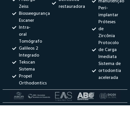
manutenção
Zeiss
restauradora
Peri-
Biosseegurança
implantar
Escaner
Próteses
Intra-
de
oral
Zircônia
Tomógrafo
Protocolo
Galileos 2
de Carga
Integrado
Imediata
Tekscan
Sistema de
Sistema
ortodontia
Propel
acelerada
Orthodontics