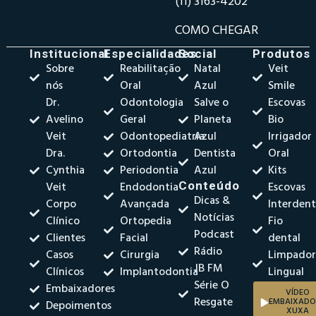
(11) 3163-4202
COMO CHEGAR
Institucional
Especialidades
Social
Produtos
Sobre
Reabilitação
Natal
Veit
nós
Oral
Azul
Smile
Dr.
Odontologia
Salve o
Escovas
Avelino
Geral
Planeta
Bio
Veit
Odontopediatria
Azul
Irrigador
Dra.
Ortodontia
Dentista
Oral
Cynthia
Periodontia
Azul
Kits
Veit
Endodontia
Conteúdo
Escovas
Dicas &
Corpo
Avançada
Interdent
Notícias
Clínico
Ortopedia
Fio
Podcast
Clientes
Facial
dental
Rádio
Casos
Cirurgia
Limpado
JB FM
Clínicos
Implantodontia
Lingual
Série O
Embaixadores
VÍDEO
Resgate
EMBAIXADO
Depoimentos
XUXA