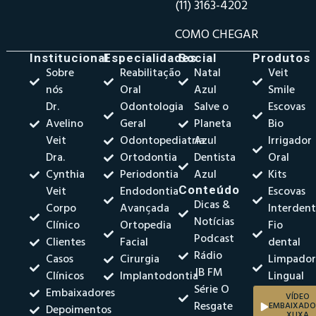
(11) 3163-4202
COMO CHEGAR
Institucional
Especialidades
Social
Produtos
Sobre
Reabilitação
Natal
Veit
nós
Oral
Azul
Smile
Dr.
Odontologia
Salve o
Escovas
Avelino
Geral
Planeta
Bio
Veit
Odontopediatria
Azul
Irrigador
Dra.
Ortodontia
Dentista
Oral
Cynthia
Periodontia
Azul
Kits
Veit
Endodontia
Conteúdo
Escovas
Dicas &
Corpo
Avançada
Interdent
Notícias
Clínico
Ortopedia
Fio
Podcast
Clientes
Facial
dental
Rádio
Casos
Cirurgia
Limpado
JB FM
Clínicos
Implantodontia
Lingual
Série O
Embaixadores
VÍDEO
Resgate
EMBAIXADO
Depoimentos
XUXA