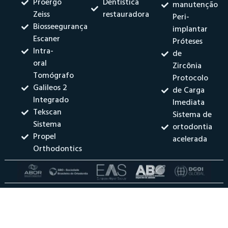
Proergo
Dentística
manutenção
Zeiss
restauradora
Peri-
Biosseegurança
implantar
Escaner
Próteses
Intra-
de
oral
Zircônia
Tomógrafo
Protocolo
Galileos 2
de Carga
Integrado
Imediata
Tekscan
Sistema de
Sistema
ortodontia
Propel
acelerada
Orthodontics