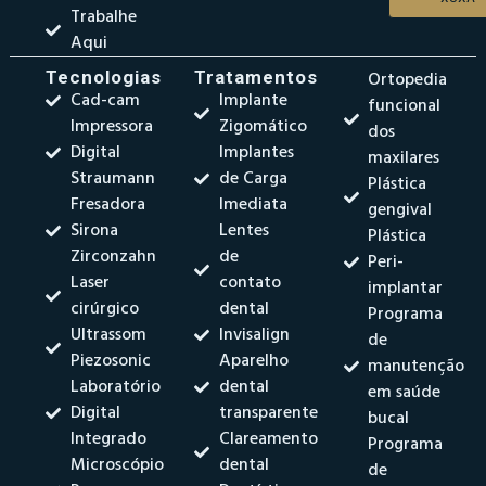
Trabalhe
Aqui
Tecnologias
Tratamentos
Ortopedia
Cad-cam
Implante
funcional
Impressora
Zigomático
dos
Digital
Implantes
maxilares
Straumann
de Carga
Plástica
Fresadora
Imediata
gengival
Sirona
Lentes
Plástica
Zirconzahn
de
Peri-
Laser
contato
implantar
cirúrgico
dental
Programa
Ultrassom
Invisalign
de
Piezosonic
Aparelho
manutenção
Laboratório
dental
em saúde
Digital
transparente
bucal
Integrado
Clareamento
Programa
Microscópio
dental
de