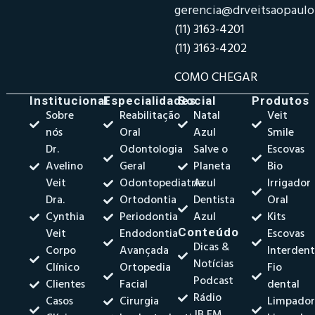
gerencia@drveitsaopaul
(11) 3163-4201
(11) 3163-4202
COMO CHEGAR
Institucional
Especialidades
Social
Produtos
Sobre
Reabilitação
Natal
Veit
nós
Oral
Azul
Smile
Dr.
Odontologia
Salve o
Escovas
Avelino
Geral
Planeta
Bio
Veit
Odontopediatria
Azul
Irrigador
Dra.
Ortodontia
Dentista
Oral
Cynthia
Periodontia
Azul
Kits
Veit
Endodontia
Conteúdo
Escovas
Dicas &
Corpo
Avançada
Interdent
Notícias
Clínico
Ortopedia
Fio
Podcast
Clientes
Facial
dental
Rádio
Casos
Cirurgia
Limpado