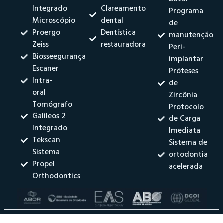
Integrado
Clareamento
Programa
Microscópio
dental
de
Proergo
Dentística
manutenção
Zeiss
restauradora
Peri-
Biosseegurança
implantar
Escaner
Próteses
Intra-
de
oral
Zircônia
Tomógrafo
Protocolo
Galileos 2
de Carga
Integrado
Imediata
Tekscan
Sistema de
Sistema
ortodontia
Propel
acelerada
Orthodontics