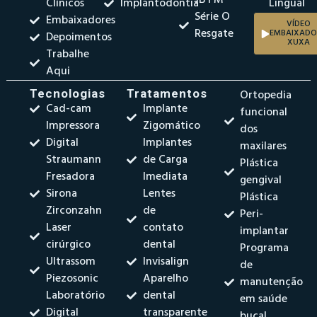
JB FM
Clínicos
Implantodontia
Lingual
Série O
Embaixadores
VÍDEO
Resgate
EMBAIXADO
Depoimentos
XUXA
Trabalhe
Aqui
Tecnologias
Tratamentos
Ortopedia
Cad-cam
Implante
funcional
Impressora
Zigomático
dos
Digital
Implantes
maxilares
Straumann
de Carga
Plástica
Fresadora
Imediata
gengival
Sirona
Lentes
Plástica
Zirconzahn
de
Peri-
Laser
contato
implantar
cirúrgico
dental
Programa
Ultrassom
Invisalign
de
Piezosonic
Aparelho
manutenção
Laboratório
dental
em saúde
Digital
transparente
bucal