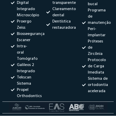
Digital
transparente
bucal
Integrado
Clareamento
Programa
Microscópio
dental
de
Proergo
Dentística
manutenção
Zeiss
restauradora
Peri-
Biosseegurança
implantar
Escaner
Próteses
Intra-
de
oral
Zircônia
Tomógrafo
Protocolo
Galileos 2
de Carga
Integrado
Imediata
Tekscan
Sistema de
Sistema
ortodontia
Propel
acelerada
Orthodontics