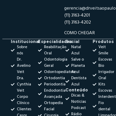
gerencia@drveitsaopaul
(11) 3163-4201
(11) 3163-4202
COMO CHEGAR
Institucional
Especialidades
Social
Produtos
Sobre
Reabilitação
Natal
Veit
nós
Oral
Azul
Smile
Dr.
Odontologia
Salve o
Escovas
Avelino
Geral
Planeta
Bio
Veit
Odontopediatria
Azul
Irrigador
Dra.
Ortodontia
Dentista
Oral
Cynthia
Periodontia
Azul
Kits
Veit
Endodontia
Conteúdo
Escovas
Dicas &
Corpo
Avançada
Interdent
Notícias
Clínico
Ortopedia
Fio
Podcast
Clientes
Facial
dental
Rádio
Casos
Cirurgia
Limpado