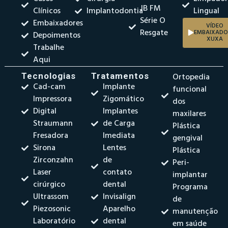
JB FM
Clínicos
Implantodontia
Lingual
Série O
Embaixadores
VÍDEO
Resgate
EMBAIXADO
Depoimentos
XUXA
Trabalhe
Aqui
Tecnologias
Tratamentos
Ortopedia
Cad-cam
Implante
funcional
Impressora
Zigomático
dos
Digital
Implantes
maxilares
Straumann
de Carga
Plástica
Fresadora
Imediata
gengival
Sirona
Lentes
Plástica
Zirconzahn
de
Peri-
Laser
contato
implantar
cirúrgico
dental
Programa
Ultrassom
Invisalign
de
Piezosonic
Aparelho
manutenção
Laboratório
dental
em saúde