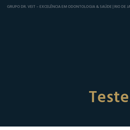
GRUPO DR. VEIT – EXCELÊNCIA EM ODONTOLOGIA & SAÚDE | RIO DE JA
Teste