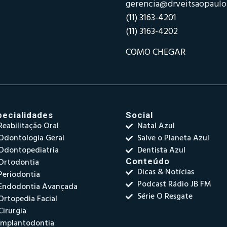
gerencia@drveitsaopaul
(11) 3163-4201
(11) 3163-4202
COMO CHEGAR
pecialidades
Social
Reabilitação Oral
Natal Azul
Odontologia Geral
Salve o Planeta Azul
Odontopediatria
Dentista Azul
Ortodontia
Conteúdo
Dicas & Notícias
Periodontia
Podcast Rádio JB FM
Endodontia Avançada
Série O Resgate
Ortopedia Facial
Cirurgia
Implantodontia