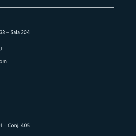
33 – Sala 204
J
com
1 – Conj. 405