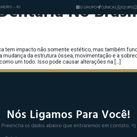
Dentária No Brasil
NEIRO – RJ
O GRUPO
CLÍNICAS
EQUIPE
Diferenciais
Tratamentos
Sorrisos & Casos
Dicas e Notíci
oca tem impacto não somente estético, mas também funci
 a mudança da estrutura óssea, movimentação e a sobre
omo um todo. Isso pode causar alterações na […]
Nós Ligamos Para Você!
Preencha os dados abaixo que entraremos em contato. =)