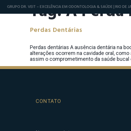
Tag:
A Perda 
GRUPO DR. VEIT – EXCELÊNCIA EM ODONTOLOGIA & SAÚDE | RIO DE JA
Perdas Dentárias
Perdas dentárias A ausência dentária na b
alterações ocorrem na cavidade oral, como
assim o comprometimento da saúde bucal c
CONTATO