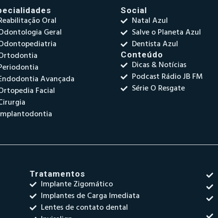
pecialidades
Social
Reabilitação Oral
Natal Azul
Odontologia Geral
Salve o Planeta Azul
Odontopediatria
Dentista Azul
Ortodontia
Conteúdo
Dicas & Notícias
Periodontia
Podcast Rádio JB FM
Endodontia Avançada
Série O Resgate
Ortopedia Facial
Cirurgia
Implantodontia
Tratamentos
Implante Zigomático
Implantes de Carga Imediata
Lentes de contato dental