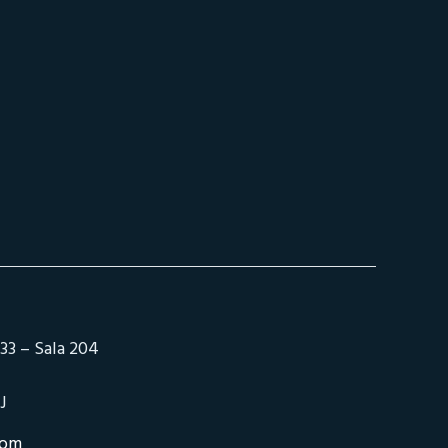
33 – Sala 204
J
com