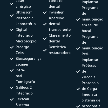
Laser
contato
implantar
cirúrgico
dental
Programa
Ultrassom
Invisalign
de
Piezosonic
Aparelho
manutenção
Laboratório
dental
em saúde
Digital
transparente
bucal
Integrado
Clareamento
Programa
Microscópio
dental
de
Proergo
Dentística
manutenção
Zeiss
restauradora
Peri-
Biosseegurança
implantar
Escaner
Próteses
Intra-
de
oral
Zircônia
Tomógrafo
Protocolo
Galileos 2
de Carga
Integrado
Imediata
Tekscan
Sistema de
Sistema
ortodontia