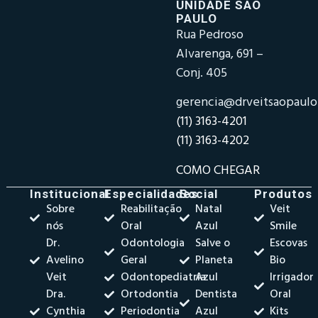
UNIDADE SÃO
PAULO
Rua Pedroso
Alvarenga, 691 –
Conj. 405
gerencia@drveitsaopaul
(11) 3163-4201
(11) 3163-4202
COMO CHEGAR
Institucional
Especialidades
Social
Produtos
Sobre
Reabilitação
Natal
Veit
nós
Oral
Azul
Smile
Dr.
Odontologia
Salve o
Escovas
Avelino
Geral
Planeta
Bio
Veit
Odontopediatria
Azul
Irrigador
Dra.
Ortodontia
Dentista
Oral
Cynthia
Periodontia
Azul
Kits