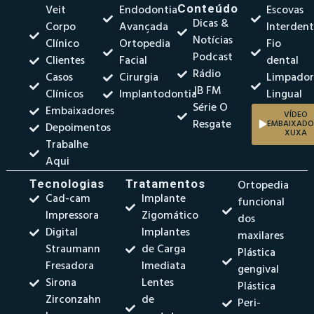
Veit
Endodontia
Conteúdo
Escovas
Dicas &
Corpo
Avançada
Interdent
Notícias
Clínico
Ortopedia
Fio
Podcast
Clientes
Facial
dental
Rádio
Casos
Cirurgia
Limpado
JB FM
Clínicos
Implantodontia
Lingual
Série O
Embaixadores
VÍDEO
Resgate
EMBAIXADO
Depoimentos
XUXA
Trabalhe
Aqui
Tecnologias
Tratamentos
Ortopedia
Cad-cam
Implante
funcional
Impressora
Zigomático
dos
Digital
Implantes
maxilares
Straumann
de Carga
Plástica
Fresadora
Imediata
gengival
Sirona
Lentes
Plástica
Zirconzahn
de
Peri-