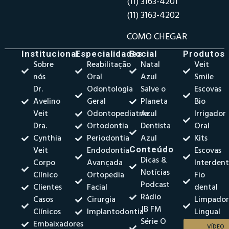
(11) 3163-4201
(11) 3163-4202
COMO CHEGAR
Institucional
Especialidades
Social
Produtos
Sobre
Reabilitação
Natal
Veit
nós
Oral
Azul
Smile
Dr.
Odontologia
Salve o
Escovas
Avelino
Geral
Planeta
Bio
Veit
Odontopediatria
Azul
Irrigador
Dra.
Ortodontia
Dentista
Oral
Cynthia
Periodontia
Azul
Kits
Veit
Endodontia
Conteúdo
Escovas
Dicas &
Corpo
Avançada
Interdent
Notícias
Clínico
Ortopedia
Fio
Podcast
Clientes
Facial
dental
Rádio
Casos
Cirurgia
Limpado
JB FM
Clínicos
Implantodontia
Lingual
Série O
Embaixadores
VÍDEO