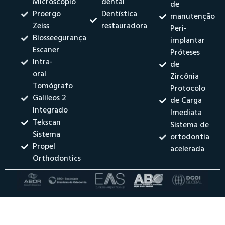
Microscópio
dental
de
Proergo
Dentística
manutenção
Zeiss
restauradora
Peri-
Biosseegurança
implantar
Escaner
Próteses
Intra-
de
oral
Zircônia
Tomógrafo
Protocolo
Galileos 2
de Carga
Integrado
Imediata
Tekscan
Sistema de
Sistema
ortodontia
Propel
acelerada
Orthodontics