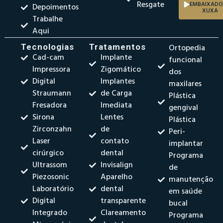
Resgate
EMBAIXADO
Depoimentos
XUXA
Trabalhe
Aqui
Tecnologias
Tratamentos
Ortopedia
Cad-cam
Implante
funcional
Impressora
Zigomático
dos
Digital
Implantes
maxilares
Straumann
de Carga
Plástica
Fresadora
Imediata
gengival
Sirona
Lentes
Plástica
Zirconzahn
de
Peri-
Laser
contato
implantar
cirúrgico
dental
Programa
Ultrassom
Invisalign
de
Piezosonic
Aparelho
manutenção
Laboratório
dental
em saúde
Digital
transparente
bucal
Integrado
Clareamento
Programa