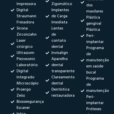
Impressora
Zigomático
dos
Digital
Implantes
maxilares
Straumann
de Carga
Plástica
Fresadora
Imediata
gengival
Sirona
Lentes
Plástica
Zirconzahn
de
Peri-
Laser
contato
implantar
cirúrgico
dental
Programa
Ultrassom
Invisalign
de
Piezosonic
Aparelho
manutenção
Laboratório
dental
em saúde
Digital
transparente
bucal
Integrado
Clareamento
Programa
Microscópio
dental
de
Proergo
Dentística
manutenção
Zeiss
restauradora
Peri-
Biosseegurança
implantar
Escaner
Próteses
Intra-