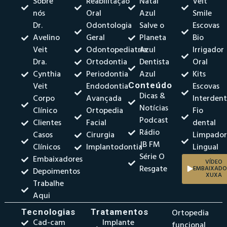
Sobre
Reabilitação
Natal
Veit
nós
Oral
Azul
Smile
Dr.
Odontologia
Salve o
Escovas
Avelino
Geral
Planeta
Bio
Veit
Odontopediatria
Azul
Irrigador
Dra.
Ortodontia
Dentista
Oral
Cynthia
Periodontia
Azul
Kits
Veit
Endodontia
Conteúdo
Escovas
Dicas &
Corpo
Avançada
Interdent
Notícias
Clínico
Ortopedia
Fio
Podcast
Clientes
Facial
dental
Rádio
Casos
Cirurgia
Limpado
JB FM
Clínicos
Implantodontia
Lingual
Série O
Embaixadores
VÍDEO
Resgate
EMBAIXADO
Depoimentos
XUXA
Trabalhe
Aqui
Tecnologias
Tratamentos
Ortopedia
Cad-cam
Implante
funcional