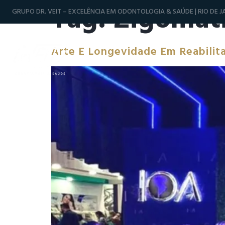
Tag:
Zigomat
GRUPO DR. VEIT – EXCELÊNCIA EM ODONTOLOGIA & SAÚDE | RIO DE JA
Arte E Longevidade Em Reabilit