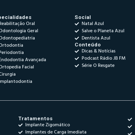
pecialidades
Social
Reabilitação Oral
Natal Azul
Odontologia Geral
Salve o Planeta Azul
Odontopediatria
Dentista Azul
Ortodontia
Conteúdo
Dicas & Notícias
Periodontia
Podcast Rádio JB FM
Endodontia Avançada
Série O Resgate
Ortopedia Facial
Cirurgia
Implantodontia
Tratamentos
Implante Zigomático
Implantes de Carga Imediata