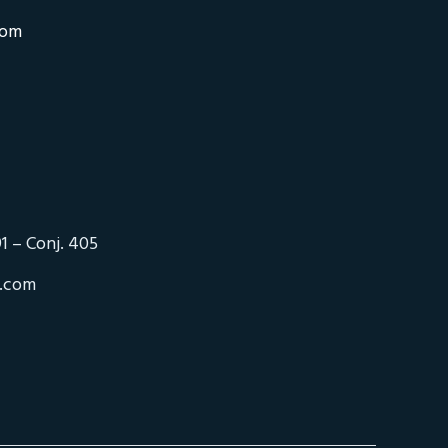
com
1 – Conj. 405
o.com