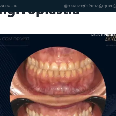
ngivoplastia
NEIRO – RJ
O GRUPO
CLÍNICAS
EQUIPE
Diferenciais
Tratamentos
Sorrisos & Casos
Dicas e Notíci