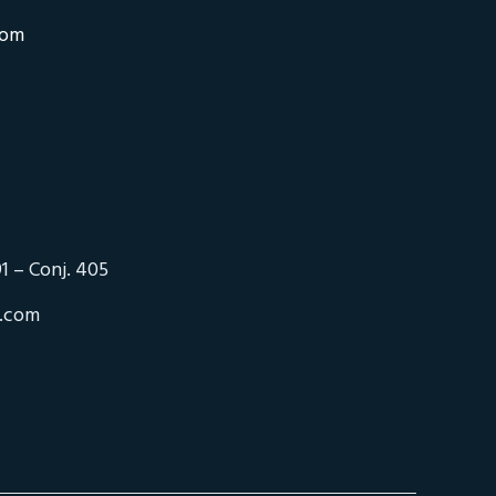
com
1 – Conj. 405
o.com