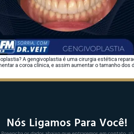
astia? A gengivoplastia é uma cirurgia estética repara
entar a coroa clínica, e assim aumentar o tamanho dos d
Nós Ligamos Para Você!
Preencha os dados abaixo que entraremos em contato. =)