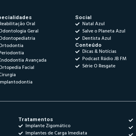
pecialidades
Social
Reabilitação Oral
Natal Azul
Odontologia Geral
Salve o Planeta Azul
Odontopediatria
Dentista Azul
Ortodontia
Conteúdo
Dicas & Notícias
Periodontia
Podcast Rádio JB FM
Endodontia Avançada
Série O Resgate
Ortopedia Facial
Cirurgia
Implantodontia
Tratamentos
Implante Zigomático
Implantes de Carga Imediata