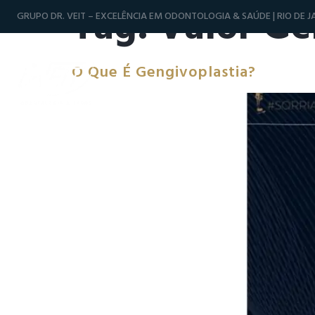
Tag:
Valor Ge
GRUPO DR. VEIT – EXCELÊNCIA EM ODONTOLOGIA & SAÚDE | RIO DE JA
O Que É Gengivoplastia?