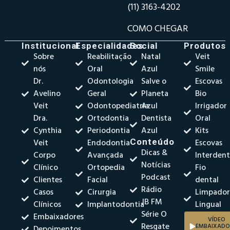
(11) 3163-4202
COMO CHEGAR
Institucional
Especialidades
Social
Produtos
Sobre
Reabilitação
Natal
Veit
nós
Oral
Azul
Smile
Dr.
Odontologia
Salve o
Escovas
Avelino
Geral
Planeta
Bio
Veit
Odontopediatria
Azul
Irrigador
Dra.
Ortodontia
Dentista
Oral
Cynthia
Periodontia
Azul
Kits
Veit
Endodontia
Conteúdo
Escovas
Dicas &
Corpo
Avançada
Interdent
Notícias
Clínico
Ortopedia
Fio
Podcast
Clientes
Facial
dental
Rádio
Casos
Cirurgia
Limpado
JB FM
Clínicos
Implantodontia
Lingual
Série O
Embaixadores
VÍDEO
Resgate
EMBAIXADO
Depoimentos