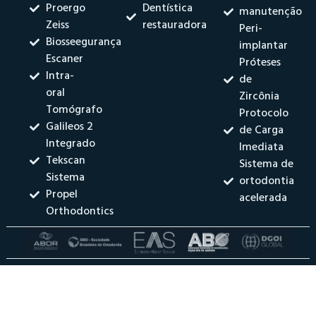
Proergo
Dentística
manutenção
Zeiss
restauradora
Peri-
Biosseegurança
implantar
Escaner
Próteses
Intra-
de
oral
Zircônia
Tomógrafo
Protocolo
Galileos 2
de Carga
Integrado
Imediata
Tekscan
Sistema de
Sistema
ortodontia
Propel
acelerada
Orthodontics