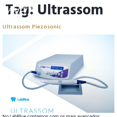
Tag:
Ultrassom
Ultrassom Piezosonic
No LabBlue contamos com os mais avançados