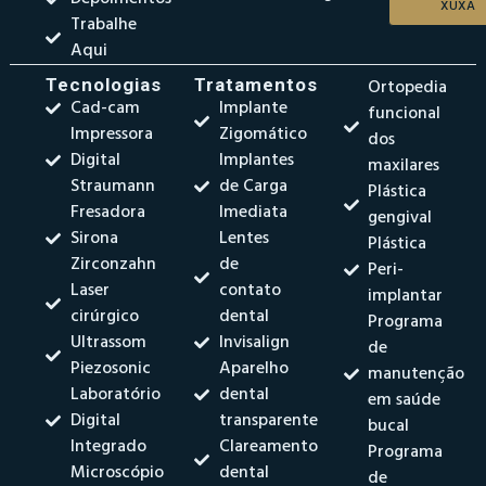
XUXA
Trabalhe
Aqui
Tecnologias
Tratamentos
Ortopedia
Cad-cam
Implante
funcional
Impressora
Zigomático
dos
Digital
Implantes
maxilares
Straumann
de Carga
Plástica
Fresadora
Imediata
gengival
Sirona
Lentes
Plástica
Zirconzahn
de
Peri-
Laser
contato
implantar
cirúrgico
dental
Programa
Ultrassom
Invisalign
de
Piezosonic
Aparelho
manutenção
Laboratório
dental
em saúde
Digital
transparente
bucal
Integrado
Clareamento
Programa
Microscópio
dental
de