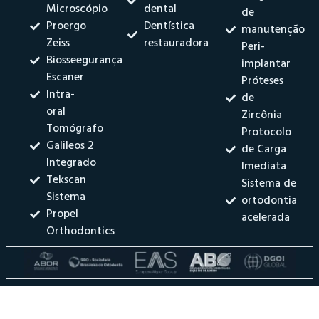
Microscópio
dental
de
Proergo
Dentística
manutenção
Zeiss
restauradora
Peri-
Biosseegurança
implantar
Escaner
Próteses
Intra-
de
oral
Zircônia
Tomógrafo
Protocolo
Galileos 2
de Carga
Integrado
Imediata
Tekscan
Sistema de
Sistema
ortodontia
Propel
acelerada
Orthodontics