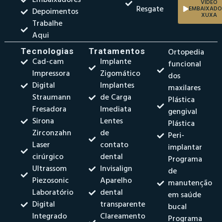
VÍDEO
Resgate
EMBAIXADO
Depoimentos
XUXA
Trabalhe
Aqui
Tecnologias
Tratamentos
Ortopedia
Cad-cam
Implante
funcional
Impressora
Zigomático
dos
Digital
Implantes
maxilares
Straumann
de Carga
Plástica
Fresadora
Imediata
gengival
Sirona
Lentes
Plástica
Zirconzahn
de
Peri-
Laser
contato
implantar
cirúrgico
dental
Programa
Ultrassom
Invisalign
de
Piezosonic
Aparelho
manutenção
Laboratório
dental
em saúde
Digital
transparente
bucal
Integrado
Clareamento
Programa