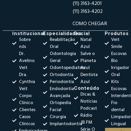
(11) 3163-4201
(11) 3163-4202
COMO CHEGAR
Institucional
Especialidades
Social
Produtos
Sobre
Reabilitação
Natal
Veit
nós
Oral
Azul
Smile
Dr.
Odontologia
Salve o
Escovas
Avelino
Geral
Planeta
Bio
Veit
Odontopediatria
Azul
Irrigador
Dra.
Ortodontia
Dentista
Oral
Cynthia
Periodontia
Azul
Kits
Veit
Endodontia
Conteúdo
Escovas
Dicas &
Corpo
Avançada
Interdent
Notícias
Clínico
Ortopedia
Fio
Podcast
Clientes
Facial
dental
Rádio
Casos
Cirurgia
Limpado
JB FM
Clínicos
Implantodontia
Lingual
Série O
Embaixadores