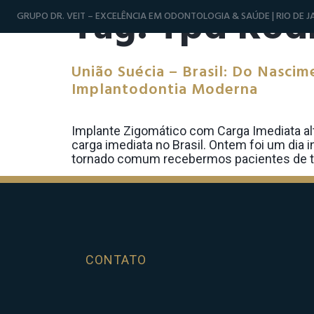
Tag:
Tpd Rod
GRUPO DR. VEIT – EXCELÊNCIA EM ODONTOLOGIA & SAÚDE | RIO DE JA
União Suécia – Brasil: Do Nasci
Implantodontia Moderna
Implante Zigomático com Carga Imediata alt
carga imediata no Brasil. Ontem foi um dia i
tornado comum recebermos pacientes de to
CONTATO