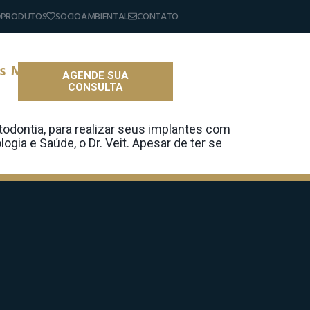
PRODUTOS
SOCIOAMBIENTAL
CONTATO
As Maiores Inovações Da
AGENDE SUA
CONSULTA
as
odontia, para realizar seus implantes com
gia e Saúde, o Dr. Veit. Apesar de ter se