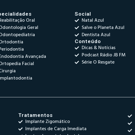
pecialidades
Social
Reabilitação Oral
Natal Azul
Odontologia Geral
Salve o Planeta Azul
Odontopediatria
Dentista Azul
Ortodontia
Conteúdo
Dicas & Notícias
Periodontia
Podcast Rádio JB FM
Endodontia Avançada
Série O Resgate
Ortopedia Facial
Cirurgia
Implantodontia
Tratamentos
Implante Zigomático
Implantes de Carga Imediata