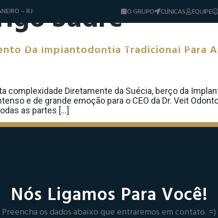
rigo Sudre
NEIRO – RJ
O GRUPO
CLÍNICAS
EQUIPE
Diferenciais
Tratamentos
Sorrisos & Casos
mento Da Implantodontia Tradicional Para 
Dicas e Notíci
a complexidade Diretamente da Suécia, berço da Implant
ntenso e de grande emoção para o CEO da Dr. Veit Odontolo
das as partes […]
Nós Ligamos Para Você!
Preencha os dados abaixo que entraremos em contato. =)