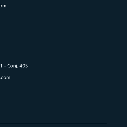
com
1 – Conj. 405
o.com