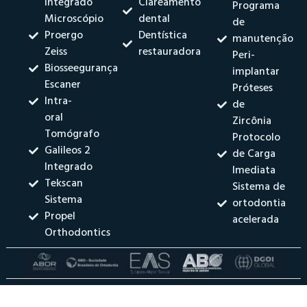
Integrado
Clareamento
Programa
Microscópio
dental
de
Proergo
Dentística
manutenção
Zeiss
restauradora
Peri-
Biosseegurança
implantar
Escaner
Próteses
Intra-
de
oral
Zircônia
Tomógrafo
Protocolo
Galileos 2
de Carga
Integrado
Imediata
Tekscan
Sistema de
Sistema
ortodontia
Propel
acelerada
Orthodontics