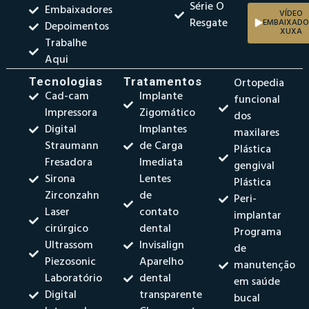
Série O
Embaixadores
VÍDEO
Resgate
EMBAIXADO
Depoimentos
XUXA
Trabalhe
Aqui
Tecnologias
Tratamentos
Ortopedia
Cad-cam
Implante
funcional
Impressora
Zigomático
dos
Digital
Implantes
maxilares
Straumann
de Carga
Plástica
Fresadora
Imediata
gengival
Sirona
Lentes
Plástica
Zirconzahn
de
Peri-
Laser
contato
implantar
cirúrgico
dental
Programa
Ultrassom
Invisalign
de
Piezosonic
Aparelho
manutenção
Laboratório
dental
em saúde
Digital
transparente
bucal