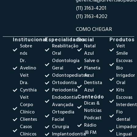
gerencia@drveitsaopaul
(11) 3163-4201
(11) 3163-4202
COMO CHEGAR
Institucional
Especialidades
Social
Produtos
Sobre
Reabilitação
Natal
Veit
nós
Oral
Azul
Smile
Dr.
Odontologia
Salve o
Escovas
Avelino
Geral
Planeta
Bio
Veit
Odontopediatria
Azul
Irrigador
Dra.
Ortodontia
Dentista
Oral
Cynthia
Periodontia
Azul
Kits
Veit
Endodontia
Conteúdo
Escovas
Dicas &
Corpo
Avançada
Interdent
Notícias
Clínico
Ortopedia
Fio
Podcast
Clientes
Facial
dental
Rádio
Casos
Cirurgia
Limpado
JB FM
Clínicos
Implantodontia
Lingual