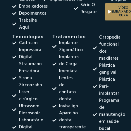
Série O
Embaixadores
VÍDEO
Resgate
EMBAIXADO
Depoimentos
XUXA
Trabalhe
Aqui
Tecnologias
Tratamentos
Ortopedia
Cad-cam
Implante
funcional
Impressora
Zigomático
dos
Digital
Implantes
maxilares
Straumann
de Carga
Plástica
Fresadora
Imediata
gengival
Sirona
Lentes
Plástica
Zirconzahn
de
Peri-
Laser
contato
implantar
cirúrgico
dental
Programa
Ultrassom
Invisalign
de
Piezosonic
Aparelho
manutenção
Laboratório
dental
em saúde
Digital
transparente
bucal