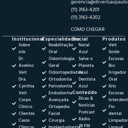
gerencia@drveitsaopaul
(11) 3163-4201
(11) 3163-4202
COMO CHEGAR
Institucional
Especialidades
Social
Produtos
Sobre
Reabilitação
Natal
Veit
nós
Oral
Azul
Smile
Dr.
Odontologia
Salve o
Escovas
Avelino
Geral
Planeta
Bio
Veit
Odontopediatria
Azul
Irrigador
Dra.
Ortodontia
Dentista
Oral
Cynthia
Periodontia
Azul
Kits
Veit
Endodontia
Conteúdo
Escovas
Dicas &
Corpo
Avançada
Interdent
Notícias
Clínico
Ortopedia
Fio
Podcast
Clientes
Facial
dental
Rádio
Casos
Cirurgia
Limpado
JB FM
Clínicos
Implantodontia
Lingual