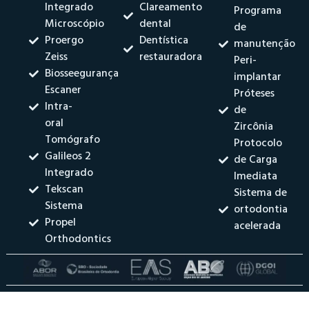
Integrado
Clareamento
Programa
Microscópio
dental
de
Proergo
Dentística
manutenção
Zeiss
restauradora
Peri-
Biosseegurança
implantar
Escaner
Próteses
Intra-
de
oral
Zircônia
Tomógrafo
Protocolo
Galileos 2
de Carga
Integrado
Imediata
Tekscan
Sistema de
Sistema
ortodontia
Propel
acelerada
Orthodontics