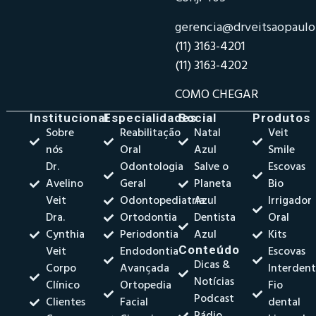
gerencia@drveitsaopaul
(11) 3163-4201
(11) 3163-4202
COMO CHEGAR
Institucional
Especialidades
Social
Produtos
Sobre
Reabilitação
Natal
Veit
nós
Oral
Azul
Smile
Dr.
Odontologia
Salve o
Escovas
Avelino
Geral
Planeta
Bio
Veit
Odontopediatria
Azul
Irrigador
Dra.
Ortodontia
Dentista
Oral
Cynthia
Periodontia
Azul
Kits
Veit
Endodontia
Conteúdo
Escovas
Dicas &
Corpo
Avançada
Interdent
Notícias
Clínico
Ortopedia
Fio
Podcast
Clientes
Facial
dental
Rádio