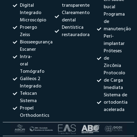
Digital
transparente
bucal
Integrado
Clareamento
Programa
Microscópio
dental
de
Proergo
Dentística
manutenção
Zeiss
restauradora
Peri-
Biosseegurança
implantar
Escaner
Próteses
Intra-
de
oral
Zircônia
Tomógrafo
Protocolo
Galileos 2
de Carga
Integrado
Imediata
Tekscan
Sistema de
Sistema
ortodontia
Propel
acelerada
Orthodontics