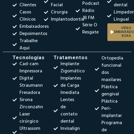
Podcast
Clientes
Facial
dental
Rádio
Casos
Cirurgia
Limpado
JB FM
Clínicos
Implantodontia
Lingual
Série O
Embaixadores
VÍDEO
Resgate
EMBAIXADO
Depoimentos
XUXA
Trabalhe
Aqui
Tecnologias
Tratamentos
Ortopedia
Cad-cam
Implante
funcional
Impressora
Zigomático
dos
Digital
Implantes
maxilares
Straumann
de Carga
Plástica
Fresadora
Imediata
gengival
Sirona
Lentes
Plástica
Zirconzahn
de
Peri-
Laser
contato
implantar
cirúrgico
dental
Programa
Ultrassom
Invisalign
de