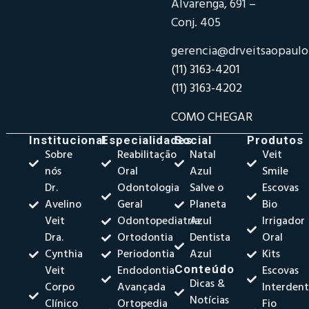
Alvarenga, 691 –
Conj. 405
gerencia@drveitsaopaul
(11) 3163-4201
(11) 3163-4202
COMO CHEGAR
Institucional
Especialidades
Social
Produtos
Sobre
Reabilitação
Natal
Veit
nós
Oral
Azul
Smile
Dr.
Odontologia
Salve o
Escovas
Avelino
Geral
Planeta
Bio
Veit
Odontopediatria
Azul
Irrigador
Dra.
Ortodontia
Dentista
Oral
Cynthia
Periodontia
Azul
Kits
Veit
Endodontia
Conteúdo
Escovas
Dicas &
Corpo
Avançada
Interdent
Notícias
Clínico
Ortopedia
Fio