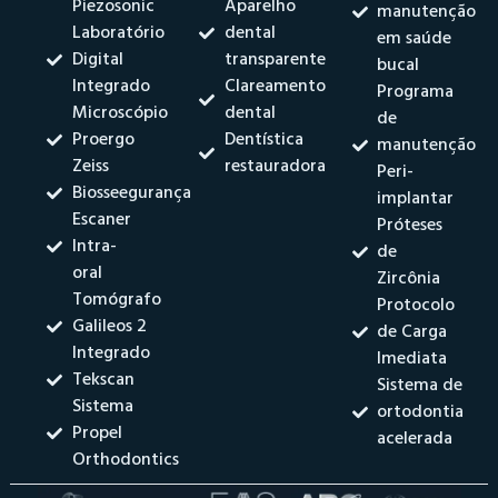
Piezosonic
Aparelho
manutenção
Laboratório
dental
em saúde
Digital
transparente
bucal
Integrado
Clareamento
Programa
Microscópio
dental
de
Proergo
Dentística
manutenção
Zeiss
restauradora
Peri-
Biosseegurança
implantar
Escaner
Próteses
Intra-
de
oral
Zircônia
Tomógrafo
Protocolo
Galileos 2
de Carga
Integrado
Imediata
Tekscan
Sistema de
Sistema
ortodontia
Propel
acelerada
Orthodontics