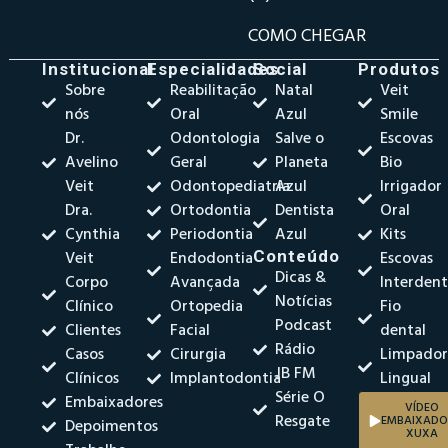
COMO CHEGAR
Institucional
Especialidades
Social
Produtos
Sobre
Reabilitação
Natal
Veit
nós
Oral
Azul
Smile
Dr.
Odontologia
Salve o
Escovas
Avelino
Geral
Planeta
Bio
Veit
Odontopediatria
Azul
Irrigador
Dra.
Ortodontia
Dentista
Oral
Cynthia
Periodontia
Azul
Kits
Veit
Endodontia
Conteúdo
Escovas
Dicas &
Corpo
Avançada
Interdent
Notícias
Clínico
Ortopedia
Fio
Podcast
Clientes
Facial
dental
Rádio
Casos
Cirurgia
Limpado
JB FM
Clínicos
Implantodontia
Lingual
Série O
Embaixadores
VÍDEO
Resgate
EMBAIXADO
Depoimentos
XUXA