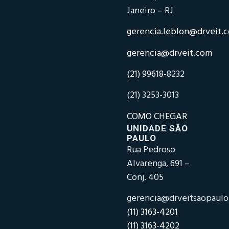
Janeiro – RJ
gerencia.leblon@drveit.
gerencia@drveit.com
(21) 99618-
8232
(21) 3253-3013
COMO CHEGAR
UNIDADE SÃO
PAULO
Rua Pedroso
Alvarenga, 691 –
Conj. 405
gerencia@drveitsaopaul
(11) 3163-4201
(11) 3163-4202