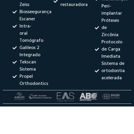
Zeiss
restauradora
Peri-
Biosseegurança
implantar
Escaner
Próteses
Intra-
de
oral
Zircônia
Tomógrafo
Protocolo
Galileos 2
de Carga
Integrado
Imediata
Tekscan
Sistema de
Sistema
ortodontia
Propel
acelerada
Orthodontics