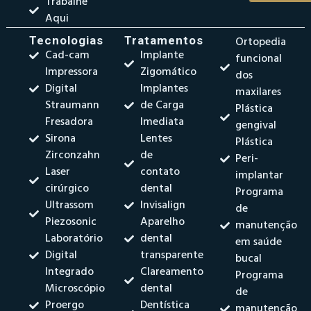
Trabalhe
Aqui
Tecnologias
Tratamentos
Ortopedia
Cad-cam
Implante
funcional
Impressora
Zigomático
dos
Digital
Implantes
maxilares
Straumann
de Carga
Plástica
Fresadora
Imediata
gengival
Sirona
Lentes
Plástica
Zirconzahn
de
Peri-
Laser
contato
implantar
cirúrgico
dental
Programa
Ultrassom
Invisalign
de
Piezosonic
Aparelho
manutenção
Laboratório
dental
em saúde
Digital
transparente
bucal
Integrado
Clareamento
Programa
Microscópio
dental
de
Proergo
Dentística
manutenção