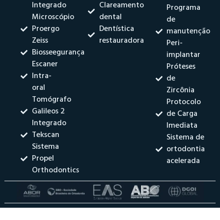
Integrado
Clareamento
Programa
Microscópio
dental
de
Proergo
Dentística
manutenção
Zeiss
restauradora
Peri-
Biosseegurança
implantar
Escaner
Próteses
Intra-
de
oral
Zircônia
Tomógrafo
Protocolo
Galileos 2
de Carga
Integrado
Imediata
Tekscan
Sistema de
Sistema
ortodontia
Propel
acelerada
Orthodontics