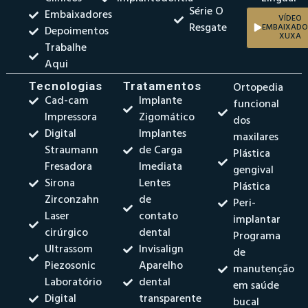
Série O
Embaixadores
VÍDEO
Resgate
EMBAIXADO
Depoimentos
XUXA
Trabalhe
Aqui
Tecnologias
Tratamentos
Ortopedia
Cad-cam
Implante
funcional
Impressora
Zigomático
dos
Digital
Implantes
maxilares
Straumann
de Carga
Plástica
Fresadora
Imediata
gengival
Sirona
Lentes
Plástica
Zirconzahn
de
Peri-
Laser
contato
implantar
cirúrgico
dental
Programa
Ultrassom
Invisalign
de
Piezosonic
Aparelho
manutenção
Laboratório
dental
em saúde
Digital
transparente
bucal