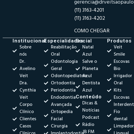
gerencia@drveitsaopaul
(11) 3163-4201
(11) 3163-4202
COMO CHEGAR
Institucional
Especialidades
Social
Produtos
Sobre
Reabilitação
Natal
Veit
nós
Oral
Azul
Smile
Dr.
Odontologia
Salve o
Escovas
Avelino
Geral
Planeta
Bio
Veit
Odontopediatria
Azul
Irrigador
Dra.
Ortodontia
Dentista
Oral
Cynthia
Periodontia
Azul
Kits
Veit
Endodontia
Conteúdo
Escovas
Dicas &
Corpo
Avançada
Interdent
Notícias
Clínico
Ortopedia
Fio
Podcast
Clientes
Facial
dental
Rádio
Casos
Cirurgia
Limpado
JB FM
Clínicos
Implantodontia
Lingual