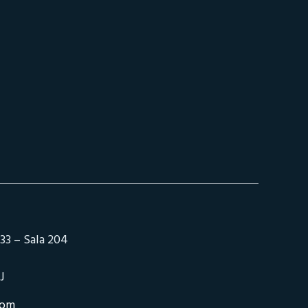
33 – Sala 204
J
com