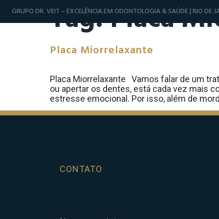
Tag:
Placa Mi
GRUPO DR. VEIT – EXCELÊNCIA EM ODONTOLOGIA & SAÚDE | RIO DE JA
Placa Miorrelaxante
Placa Miorrelaxante Vamos falar de um trat
ou apertar os dentes, está cada vez mais c
estresse emocional. Por isso, além de mordi
CONTATO