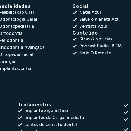
pecialidades
Social
Reabilitação Oral
Natal Azul
Odontologia Geral
Salve o Planeta Azul
Odontopediatria
Dentista Azul
Ortodontia
Conteúdo
Dicas & Notícias
Periodontia
Podcast Rádio JB FM
Endodontia Avançada
Série O Resgate
Ortopedia Facial
Cirurgia
Implantodontia
Tratamentos
Implante Zigomático
Implantes de Carga Imediata
Lentes de contato dental