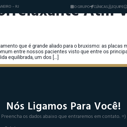
orrelaxante Atm V
NEIRO – RJ
O GRUPO
CLÍNICAS
EQUIPE
Diferenciais
Tratamentos
Sorrisos & Casos
Dicas e Notíci
amento que é grande aliado para o bruxismo: as placas m
omum entre nossos pacientes visto que entre os princip
da equilibrada, um dos […]
Nós Ligamos Para Você!
Preencha os dados abaixo que entraremos em contato. =)