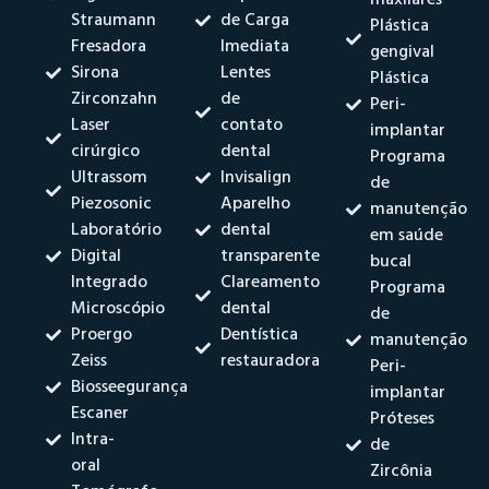
maxilares
Straumann
de Carga
Plástica
Fresadora
Imediata
gengival
Sirona
Lentes
Plástica
Zirconzahn
de
Peri-
Laser
contato
implantar
cirúrgico
dental
Programa
Ultrassom
Invisalign
de
Piezosonic
Aparelho
manutenção
Laboratório
dental
em saúde
Digital
transparente
bucal
Integrado
Clareamento
Programa
Microscópio
dental
de
Proergo
Dentística
manutenção
Zeiss
restauradora
Peri-
Biosseegurança
implantar
Escaner
Próteses
Intra-
de
oral
Zircônia