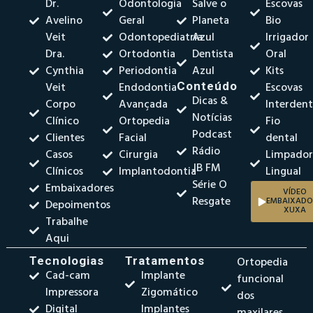
Dr.
Odontologia
Salve o
Escovas
Avelino
Geral
Planeta
Bio
Veit
Odontopediatria
Azul
Irrigador
Dra.
Ortodontia
Dentista
Oral
Cynthia
Periodontia
Azul
Kits
Veit
Endodontia
Conteúdo
Escovas
Dicas &
Corpo
Avançada
Interdent
Notícias
Clínico
Ortopedia
Fio
Podcast
Clientes
Facial
dental
Rádio
Casos
Cirurgia
Limpado
JB FM
Clínicos
Implantodontia
Lingual
Série O
Embaixadores
VÍDEO
Resgate
EMBAIXADO
Depoimentos
XUXA
Trabalhe
Aqui
Tecnologias
Tratamentos
Ortopedia
Cad-cam
Implante
funcional
Impressora
Zigomático
dos
Digital
Implantes