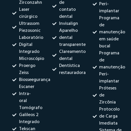
Zirconzahn
de
Peri-
Laser
contato
implantar
cirúrgico
dental
Programa
Ultrassom
Invisalign
de
Piezosonic
Aparelho
manutenção
Laboratório
dental
em saúde
Digital
transparente
bucal
Integrado
Clareamento
Programa
Microscópio
dental
de
Proergo
Dentística
manutenção
Zeiss
restauradora
Peri-
Biosseegurança
implantar
Escaner
Próteses
Intra-
de
oral
Zircônia
Tomógrafo
Protocolo
Galileos 2
de Carga
Integrado
Imediata
Tekscan
Sistema de