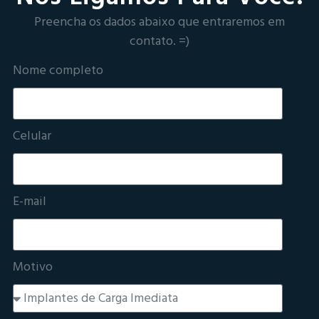
Preencha os dados abaixo que entraremos em
contato. =)
Nome completo
Celular
E-mail
Motivo