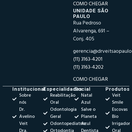
COMO CHEGAR
UNIDADE SÃO
PAULO
Rua Pedroso
Alvarenga, 691 –
Conj. 405
gerencia@drveitsaopaul
(11) 3163-4201
(11) 3163-4202
COMO CHEGAR
Institucional
Especialidades
Social
Produtos
Sobre
Reabilitação
Natal
Veit
nós
Oral
Azul
Smile
Dr.
Odontologia
Salve o
Escovas
Avelino
Geral
Planeta
Bio
Veit
Odontopediatria
Azul
Irrigador
Dra.
Ortodontia
Dentista
Oral