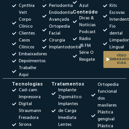
Cynthia
Periodontia
Azul
Kits
Veit
Endodontia
Conteúdo
Escovas
Dicas &
Corpo
Avançada
Interdent
Notícias
Clínico
Ortopedia
Fio
Podcast
Clientes
Facial
dental
Rádio
Casos
Cirurgia
Limpado
JB FM
Clínicos
Implantodontia
Lingual
Série O
Embaixadores
VÍDEO
Resgate
EMBAIXADO
Depoimentos
XUXA
Trabalhe
Aqui
Tecnologias
Tratamentos
Ortopedia
Cad-cam
Implante
funcional
Impressora
Zigomático
dos
Digital
Implantes
maxilares
Straumann
de Carga
Plástica
Fresadora
Imediata
gengival
Sirona
Lentes
Plástica