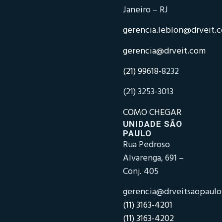
Janeiro – RJ
gerencia.leblon@drveit.
gerencia@drveit.com
(21) 99618-
8232
(21) 3253-3013
COMO CHEGAR
UNIDADE SÃO
PAULO
Rua Pedroso
Alvarenga, 691 –
Conj. 405
gerencia@drveitsaopaul
(11) 3163-4201
(11) 3163-4202