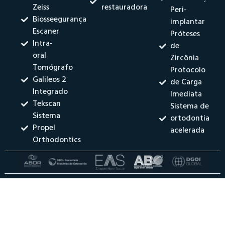
Zeiss
restauradora
Peri-
Biosseegurança
implantar
Escaner
Próteses
Intra-
de
oral
Zircônia
Tomógrafo
Protocolo
Galileos 2
de Carga
Integrado
Imediata
Tekscan
Sistema de
Sistema
ortodontia
Propel
acelerada
Orthodontics