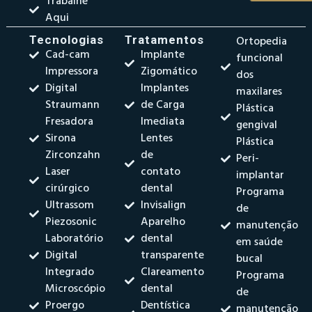
Trabalhe
Aqui
Tecnologias
Tratamentos
Ortopedia
Cad-cam
Implante
funcional
Impressora
Zigomático
dos
Digital
Implantes
maxilares
Straumann
de Carga
Plástica
Fresadora
Imediata
gengival
Sirona
Lentes
Plástica
Zirconzahn
de
Peri-
Laser
contato
implantar
cirúrgico
dental
Programa
Ultrassom
Invisalign
de
Piezosonic
Aparelho
manutenção
Laboratório
dental
em saúde
Digital
transparente
bucal
Integrado
Clareamento
Programa
Microscópio
dental
de
Proergo
Dentística
manutenção