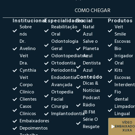
COMO CHEGAR
Institucional
Especialidades
Social
Produtos
Sobre
Reabilitação
Natal
Veit
nós
Oral
Azul
Smile
Dr.
Odontologia
Salve o
Escovas
Avelino
Geral
Planeta
Bio
Veit
Odontopediatria
Azul
Irrigador
Dra.
Ortodontia
Dentista
Oral
Cynthia
Periodontia
Azul
Kits
Veit
Endodontia
Conteúdo
Escovas
Dicas &
Corpo
Avançada
Interdent
Notícias
Clínico
Ortopedia
Fio
Podcast
Clientes
Facial
dental
Rádio
Casos
Cirurgia
Limpado
JB FM
Clínicos
Implantodontia
Lingual
Série O
Embaixadores
VÍDEO
Resgate
EMBAIXADO
Depoimentos
XUXA