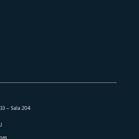
33 – Sala 204
J
com