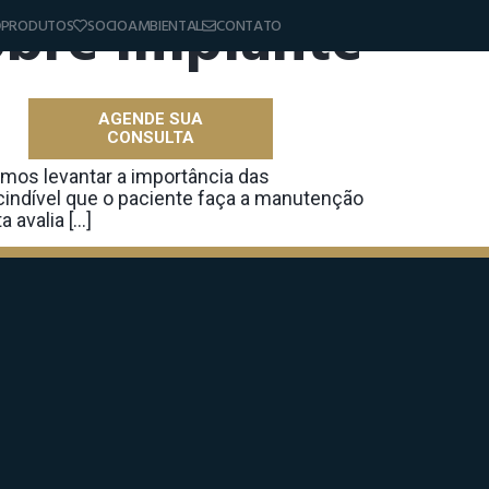
bre Implante
PRODUTOS
SOCIOAMBIENTAL
CONTATO
AGENDE SUA
CONSULTA
as
emos levantar a importância das
indível que o paciente faça a manutenção
 avalia […]