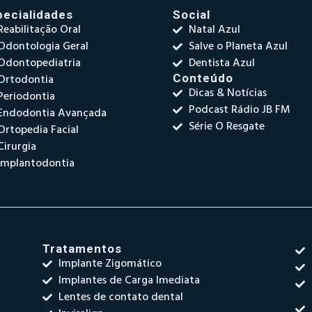
pecialidades
Social
Reabilitação Oral
Natal Azul
Odontologia Geral
Salve o Planeta Azul
Odontopediatria
Dentista Azul
Ortodontia
Conteúdo
Dicas & Notícias
Periodontia
Podcast Rádio JB FM
Endodontia Avançada
Série O Resgate
Ortopedia Facial
Cirurgia
Implantodontia
Tratamentos
Implante Zigomático
Implantes de Carga Imediata
Lentes de contato dental