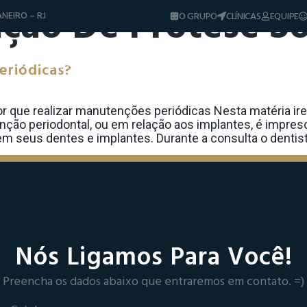
ção De Prótese So
NEIRO – RJ
O GRUPO
CLÍNICAS
EQUIPE
Diferenciais
Tratamentos
Sorrisos & Casos
eriódicas?
Dicas e Notíci
r que realizar manutenções periódicas Nesta matéria ir
ão periodontal, ou em relação aos implantes, é impresc
em seus dentes e implantes. Durante a consulta o dentista
Nós Ligamos Para Você!
Preencha os dados abaixo que entraremos em contato. =)