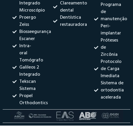
Integrado
Clareamento
Programa
Microscópio
dental
de
Proergo
Dentística
manutenção
Zeiss
restauradora
Peri-
Biosseegurança
implantar
Escaner
Próteses
Intra-
de
oral
Zircônia
Tomógrafo
Protocolo
Galileos 2
de Carga
Integrado
Imediata
Tekscan
Sistema de
Sistema
ortodontia
Propel
acelerada
Orthodontics