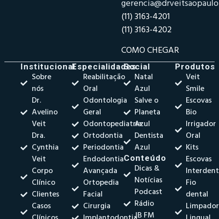
gerencia@drveitsaopaul
(11) 3163-4201
(11) 3163-4202
COMO CHEGAR
Institucional
Especialidades
Social
Produtos
Sobre
Reabilitação
Natal
Veit
nós
Oral
Azul
Smile
Dr.
Odontologia
Salve o
Escovas
Avelino
Geral
Planeta
Bio
Veit
Odontopediatria
Azul
Irrigador
Dra.
Ortodontia
Dentista
Oral
Cynthia
Periodontia
Azul
Kits
Veit
Endodontia
Conteúdo
Escovas
Dicas &
Corpo
Avançada
Interdent
Notícias
Clínico
Ortopedia
Fio
Podcast
Clientes
Facial
dental
Rádio
Casos
Cirurgia
Limpado
JB FM
Clínicos
Implantodontia
Lingual