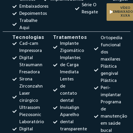
Série O
Embaixadores
VÍDEO
Resgate
EMBAIXADO
Depoimentos
XUXA
Trabalhe
Aqui
Tecnologias
Tratamentos
Ortopedia
Cad-cam
Implante
funcional
Impressora
Zigomático
dos
Digital
Implantes
maxilares
Straumann
de Carga
Plástica
Fresadora
Imediata
gengival
Sirona
Lentes
Plástica
Zirconzahn
de
Peri-
Laser
contato
implantar
cirúrgico
dental
Programa
Ultrassom
Invisalign
de
Piezosonic
Aparelho
manutenção
Laboratório
dental
em saúde
Digital
transparente
bucal