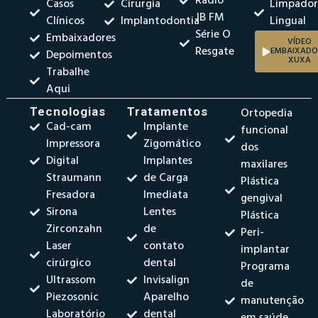
Rádio
Casos
Cirurgia
Limpado
JB FM
Clínicos
Implantodontia
Lingual
Série O
Embaixadores
VÍDEO
Resgate
EMBAIXADO
Depoimentos
XUXA
Trabalhe
Aqui
Tecnologias
Tratamentos
Ortopedia
Cad-cam
Implante
funcional
Impressora
Zigomático
dos
Digital
Implantes
maxilares
Straumann
de Carga
Plástica
Fresadora
Imediata
gengival
Sirona
Lentes
Plástica
Zirconzahn
de
Peri-
Laser
contato
implantar
cirúrgico
dental
Programa
Ultrassom
Invisalign
de
Piezosonic
Aparelho
manutenção
Laboratório
dental