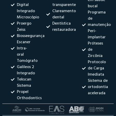
em saúde
Digital
transparente
bucal
Integrado
Clareamento
Programa
Microscópio
dental
de
Proergo
Dentística
manutenção
Zeiss
restauradora
Peri-
Biosseegurança
implantar
Escaner
Próteses
Intra-
de
oral
Zircônia
Tomógrafo
Protocolo
Galileos 2
de Carga
Integrado
Imediata
Tekscan
Sistema de
Sistema
ortodontia
Propel
acelerada
Orthodontics