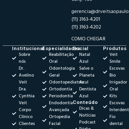
gerencia@drveitsaopaul
(11) 3163-4201
(11) 3163-4202
COMO CHEGAR
Institucional
Especialidades
Social
Produtos
Sobre
Reabilitação
Natal
Veit
nós
Oral
Azul
Smile
Dr.
Odontologia
Salve o
Escovas
Avelino
Geral
Planeta
Bio
Veit
Odontopediatria
Azul
Irrigador
Dra.
Ortodontia
Dentista
Oral
Cynthia
Periodontia
Azul
Kits
Veit
Endodontia
Conteúdo
Escovas
Dicas &
Corpo
Avançada
Interdent
Notícias
Clínico
Ortopedia
Fio
Podcast
Clientes
Facial
dental