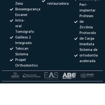
Zeiss
restauradora
Peri-
Biosseegurança
implantar
Escaner
Próteses
Intra-
de
oral
Zircônia
Tomógrafo
Protocolo
Galileos 2
de Carga
Integrado
Imediata
Tekscan
Sistema de
Sistema
ortodontia
Propel
acelerada
Orthodontics