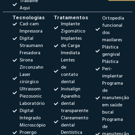
Trabalhe
Aqui
Tecnologias
Tratamentos
Ortopedia
Cad-cam
Implante
funcional
Impressora
Zigomático
dos
Digital
Implantes
maxilares
Straumann
de Carga
Plástica
Fresadora
Imediata
gengival
Sirona
Lentes
Plástica
Zirconzahn
de
Peri-
Laser
contato
implantar
cirúrgico
dental
Programa
Ultrassom
Invisalign
de
Piezosonic
Aparelho
manutenção
Laboratório
dental
em saúde
Digital
transparente
bucal
Integrado
Clareamento
Programa
Microscópio
dental
de
Proergo
Dentística
manutenção