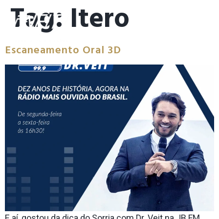
Tag:
Itero
Escaneamento Oral 3D
E aí, gostou da dica do Sorria com Dr. Veit na JB FM