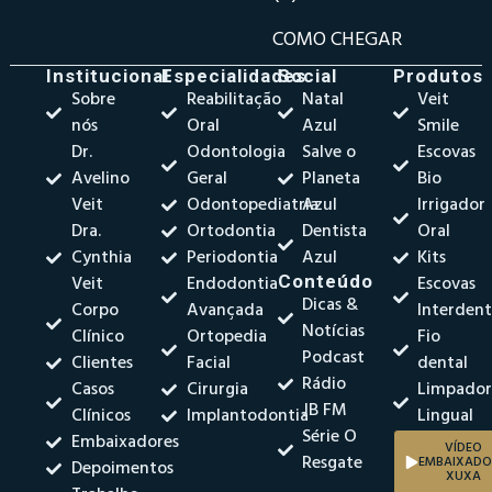
COMO CHEGAR
Institucional
Especialidades
Social
Produtos
Sobre
Reabilitação
Natal
Veit
nós
Oral
Azul
Smile
Dr.
Odontologia
Salve o
Escovas
Avelino
Geral
Planeta
Bio
Veit
Odontopediatria
Azul
Irrigador
Dra.
Ortodontia
Dentista
Oral
Cynthia
Periodontia
Azul
Kits
Veit
Endodontia
Conteúdo
Escovas
Dicas &
Corpo
Avançada
Interdent
Notícias
Clínico
Ortopedia
Fio
Podcast
Clientes
Facial
dental
Rádio
Casos
Cirurgia
Limpado
JB FM
Clínicos
Implantodontia
Lingual
Série O
Embaixadores
VÍDEO
Resgate
EMBAIXADO
Depoimentos
XUXA