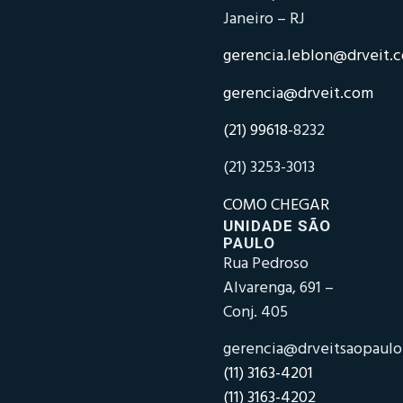
Janeiro – RJ
gerencia.leblon@drveit.
gerencia@drveit.com
(21) 99618-
8232
(21) 3253-3013
COMO CHEGAR
UNIDADE SÃO
PAULO
Rua Pedroso
Alvarenga, 691 –
Conj. 405
gerencia@drveitsaopaul
(11) 3163-4201
(11) 3163-4202