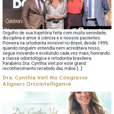
Orgulho de sua trajetória feita com muita seriedade,
disciplina e amor à ciência e e nossos pacientes.
Pioneira na ortodontia invisível no Brasil, desde 1999,
quando ninguém entendia nem acreditava nisso,
segue inovando e evoluindo cada vez mais, honrando
a classe odontológica e ortodontia brasileira.
Parabéns Dra. Cynthia Veit por este grand
reconhecimento recebido das mãos […]
Dra. Cynthia Veit No Congresso
Aligners OrtoIntelligence