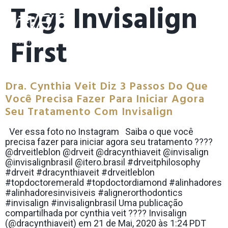
Tag:
Invisalign
First
Dra. Cynthia Veit Diz 3 Passos Do Que
Você Precisa Fazer Para Iniciar Agora
Seu Tratamento Com Invisalign
Ver essa foto no Instagram Saiba o que você
precisa fazer para iniciar agora seu tratamento ????
@drveitleblon @drveit @dracynthiaveit @invisalign
@invisalignbrasil @itero.brasil #drveitphilosophy
#drveit #dracynthiaveit #drveitleblon
#topdoctoremerald #topdoctordiamond #alinhadores
#alinhadoresinvisiveis #alignerorthodontics
#invisalign #invisalignbrasil Uma publicação
compartilhada por cynthia veit ???? Invisalign
(@dracynthiaveit) em 21 de Mai, 2020 às 1:24 PDT