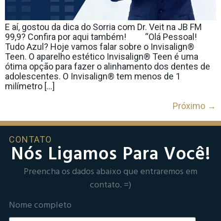
E aí, gostou da dica do Sorria com Dr. Veit na JB FM
99,9? Confira por aqui também! ⠀ ⠀ “Olá Pessoal!
Tudo Azul? Hoje vamos falar sobre o Invisalign®
Teen. O aparelho estético Invisalign® Teen é uma
ótima opção para fazer o alinhamento dos dentes de
adolescentes. O Invisalign® tem menos de 1
milímetro […]
Próximo
→
CONTATO
Nós Ligamos Para Você!
Preencha os dados abaixo que entraremos em
contato. =)
Nome completo