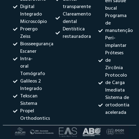
em saúde
Digital
transparente
bucal
Integrado
Clareamento
Programa
Microscópio
dental
de
Proergo
Dentística
manutenção
Zeiss
restauradora
Peri-
Biosseegurança
implantar
Escaner
Próteses
Intra-
de
oral
Zircônia
Tomógrafo
Protocolo
Galileos 2
de Carga
Integrado
Imediata
Tekscan
Sistema de
Sistema
ortodontia
Propel
acelerada
Orthodontics