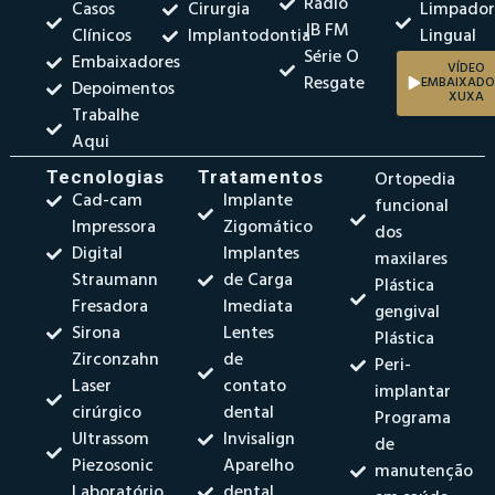
Rádio
Casos
Cirurgia
Limpado
JB FM
Clínicos
Implantodontia
Lingual
Série O
Embaixadores
VÍDEO
Resgate
EMBAIXADO
Depoimentos
XUXA
Trabalhe
Aqui
Tecnologias
Tratamentos
Ortopedia
Cad-cam
Implante
funcional
Impressora
Zigomático
dos
Digital
Implantes
maxilares
Straumann
de Carga
Plástica
Fresadora
Imediata
gengival
Sirona
Lentes
Plástica
Zirconzahn
de
Peri-
Laser
contato
implantar
cirúrgico
dental
Programa
Ultrassom
Invisalign
de
Piezosonic
Aparelho
manutenção
Laboratório
dental