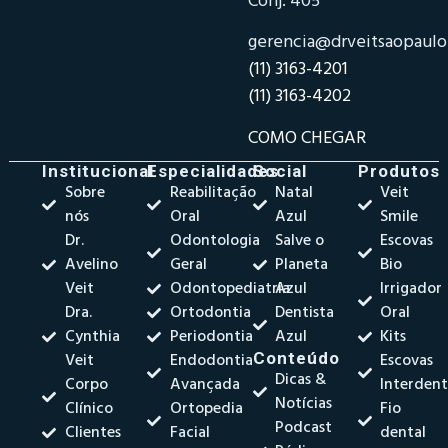
Conj. 405
gerencia@drveitsaopaul
(11) 3163-4201
(11) 3163-4202
COMO CHEGAR
Institucional
Especialidades
Social
Produtos
Sobre
Reabilitação
Natal
Veit
nós
Oral
Azul
Smile
Dr.
Odontologia
Salve o
Escovas
Avelino
Geral
Planeta
Bio
Veit
Odontopediatria
Azul
Irrigador
Dra.
Ortodontia
Dentista
Oral
Cynthia
Periodontia
Azul
Kits
Veit
Endodontia
Conteúdo
Escovas
Dicas &
Corpo
Avançada
Interdent
Notícias
Clínico
Ortopedia
Fio
Podcast
Clientes
Facial
dental