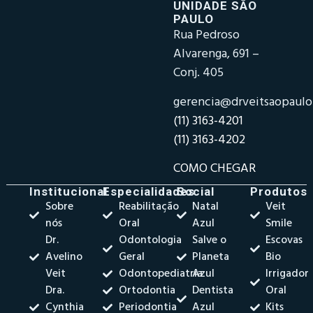
UNIDADE SÃO
PAULO
Rua Pedroso
Alvarenga, 691 –
Conj. 405
gerencia@drveitsaopaul
(11) 3163-4201
(11) 3163-4202
COMO CHEGAR
Institucional
Especialidades
Social
Produtos
Sobre
Reabilitação
Natal
Veit
nós
Oral
Azul
Smile
Dr.
Odontologia
Salve o
Escovas
Avelino
Geral
Planeta
Bio
Veit
Odontopediatria
Azul
Irrigador
Dra.
Ortodontia
Dentista
Oral
Cynthia
Periodontia
Azul
Kits