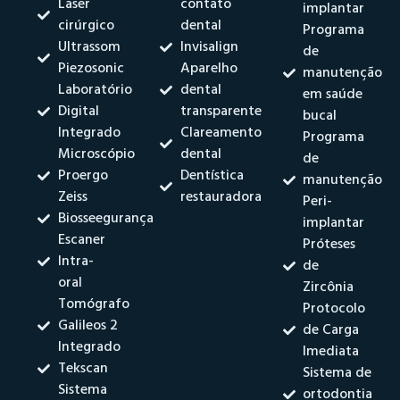
Laser
contato
implantar
cirúrgico
dental
Programa
Ultrassom
Invisalign
de
Piezosonic
Aparelho
manutenção
Laboratório
dental
em saúde
Digital
transparente
bucal
Integrado
Clareamento
Programa
Microscópio
dental
de
Proergo
Dentística
manutenção
Zeiss
restauradora
Peri-
Biosseegurança
implantar
Escaner
Próteses
Intra-
de
oral
Zircônia
Tomógrafo
Protocolo
Galileos 2
de Carga
Integrado
Imediata
Tekscan
Sistema de
Sistema
ortodontia