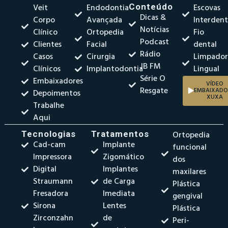
Veit
Endodontia
Conteúdo
Escovas
Dicas &
Corpo
Avançada
Interdent
Notícias
Clínico
Ortopedia
Fio
Podcast
Clientes
Facial
dental
Rádio
Casos
Cirurgia
Limpado
JB FM
Clínicos
Implantodontia
Lingual
Série O
Embaixadores
VÍDEO
Resgate
EMBAIXADO
Depoimentos
XUXA
Trabalhe
Aqui
Tecnologias
Tratamentos
Ortopedia
Cad-cam
Implante
funcional
Impressora
Zigomático
dos
Digital
Implantes
maxilares
Straumann
de Carga
Plástica
Fresadora
Imediata
gengival
Sirona
Lentes
Plástica
Zirconzahn
de
Peri-