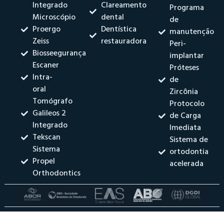
Integrado
Clareamento
Programa
Microscópio
dental
de
Proergo
Dentística
manutenção
Zeiss
restauradora
Peri-
Biosseegurança
implantar
Escaner
Próteses
Intra-
de
oral
Zircônia
Tomógrafo
Protocolo
Galileos 2
de Carga
Integrado
Imediata
Tekscan
Sistema de
Sistema
ortodontia
Propel
acelerada
Orthodontics