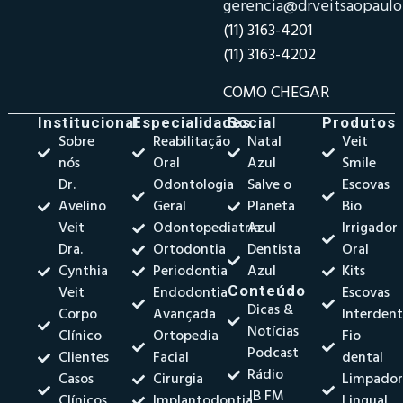
gerencia@drveitsaopaul
(11) 3163-4201
(11) 3163-4202
COMO CHEGAR
Institucional
Especialidades
Social
Produtos
Sobre
Reabilitação
Natal
Veit
nós
Oral
Azul
Smile
Dr.
Odontologia
Salve o
Escovas
Avelino
Geral
Planeta
Bio
Veit
Odontopediatria
Azul
Irrigador
Dra.
Ortodontia
Dentista
Oral
Cynthia
Periodontia
Azul
Kits
Veit
Endodontia
Conteúdo
Escovas
Dicas &
Corpo
Avançada
Interdent
Notícias
Clínico
Ortopedia
Fio
Podcast
Clientes
Facial
dental
Rádio
Casos
Cirurgia
Limpado
JB FM
Clínicos
Implantodontia
Lingual