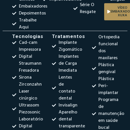
Série O
Embaixadores
VÍDEO
Resgate
EMBAIXADO
Depoimentos
XUXA
Trabalhe
Aqui
Tecnologias
Tratamentos
Ortopedia
Cad-cam
Implante
funcional
Impressora
Zigomático
dos
Digital
Implantes
maxilares
Straumann
de Carga
Plástica
Fresadora
Imediata
gengival
Sirona
Lentes
Plástica
Zirconzahn
de
Peri-
Laser
contato
implantar
cirúrgico
dental
Programa
Ultrassom
Invisalign
de
Piezosonic
Aparelho
manutenção
Laboratório
dental
em saúde
Digital
transparente
bucal