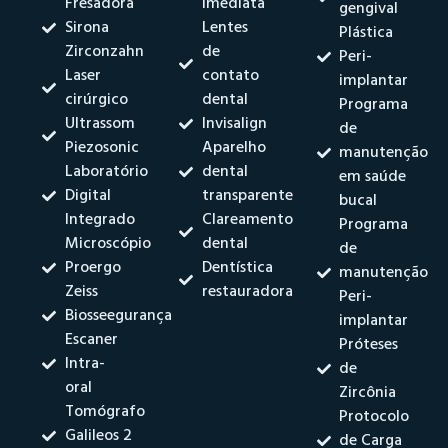
Fresadora
Imediata
gengival
Sirona
Lentes
Plástica
Zirconzahn
de
Peri-
Laser
contato
implantar
cirúrgico
dental
Programa
Ultrassom
Invisalign
de
Piezosonic
Aparelho
manutenção
Laboratório
dental
em saúde
Digital
transparente
bucal
Integrado
Clareamento
Programa
Microscópio
dental
de
Proergo
Dentística
manutenção
Zeiss
restauradora
Peri-
Biosseegurança
implantar
Escaner
Próteses
Intra-
de
oral
Zircônia
Tomógrafo
Protocolo
Galileos 2
de Carga