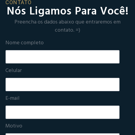
CONTATO
Nós Ligamos Para Você!
Preencha os dados abaixo que entraremos em
contato. =)
Nome completo
Celular
E-mail
Motivo