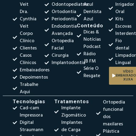
Veit
Odontopediatria
Azul
Irrigador
Dra.
Ortodontia
Dentista
Oral
Cynthia
Periodontia
Azul
Kits
Veit
Endodontia
Conteúdo
Escovas
Dicas &
Corpo
Avançada
Interdent
Notícias
Clínico
Ortopedia
Fio
Podcast
Clientes
Facial
dental
Rádio
Casos
Cirurgia
Limpado
JB FM
Clínicos
Implantodontia
Lingual
Série O
Embaixadores
VÍDEO
Resgate
EMBAIXADO
Depoimentos
XUXA
Trabalhe
Aqui
Tecnologias
Tratamentos
Ortopedia
Cad-cam
Implante
funcional
Impressora
Zigomático
dos
Digital
Implantes
maxilares
Straumann
de Carga
Plástica