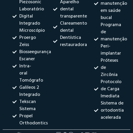
Piezosonic
Aparelho
manutenção
Laboratório
dental
em saúde
Digital
transparente
bucal
Integrado
Clareamento
Programa
Microscópio
dental
de
Proergo
Dentística
manutenção
Zeiss
restauradora
Peri-
Biosseegurança
implantar
Escaner
Próteses
Intra-
de
oral
Zircônia
Tomógrafo
Protocolo
Galileos 2
de Carga
Integrado
Imediata
Tekscan
Sistema de
Sistema
ortodontia
Propel
acelerada
Orthodontics