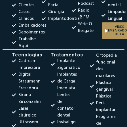
Podcast
Clientes
Facial
dental
Rádio
Casos
Cirurgia
Limpado
JB FM
Clínicos
Implantodontia
Lingual
Série O
Embaixadores
VÍDEO
Resgate
EMBAIXADO
Depoimentos
XUXA
Trabalhe
Aqui
Tecnologias
Tratamentos
Ortopedia
Cad-cam
Implante
funcional
Impressora
Zigomático
dos
Digital
Implantes
maxilares
Straumann
de Carga
Plástica
Fresadora
Imediata
gengival
Sirona
Lentes
Plástica
Zirconzahn
de
Peri-
Laser
contato
implantar
cirúrgico
dental
Programa
Ultrassom
Invisalign
de