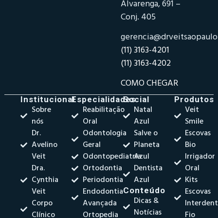
Alvarenga, 691 –
Conj. 405
gerencia@drveitsaopaul
(11) 3163-4201
(11) 3163-4202
COMO CHEGAR
Institucional
Especialidades
Social
Produtos
Sobre
Reabilitação
Natal
Veit
nós
Oral
Azul
Smile
Dr.
Odontologia
Salve o
Escovas
Avelino
Geral
Planeta
Bio
Veit
Odontopediatria
Azul
Irrigador
Dra.
Ortodontia
Dentista
Oral
Cynthia
Periodontia
Azul
Kits
Veit
Endodontia
Conteúdo
Escovas
Dicas &
Corpo
Avançada
Interdent
Notícias
Clínico
Ortopedia
Fio