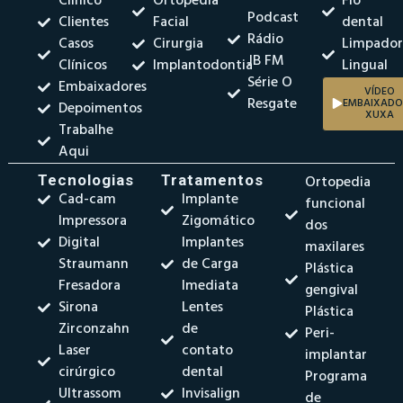
Clínico
Ortopedia
Fio
Podcast
Clientes
Facial
dental
Rádio
Casos
Cirurgia
Limpado
JB FM
Clínicos
Implantodontia
Lingual
Série O
Embaixadores
VÍDEO
Resgate
EMBAIXADO
Depoimentos
XUXA
Trabalhe
Aqui
Tecnologias
Tratamentos
Ortopedia
Cad-cam
Implante
funcional
Impressora
Zigomático
dos
Digital
Implantes
maxilares
Straumann
de Carga
Plástica
Fresadora
Imediata
gengival
Sirona
Lentes
Plástica
Zirconzahn
de
Peri-
Laser
contato
implantar
cirúrgico
dental
Programa
Ultrassom
Invisalign
de