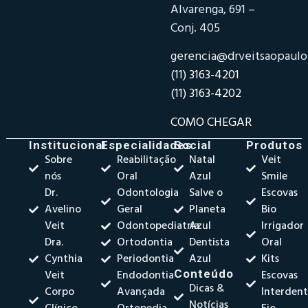
Alvarenga, 691 –
Conj. 405
gerencia@drveitsaopaul
(11) 3163-4201
(11) 3163-4202
COMO CHEGAR
Institucional
Especialidades
Social
Produtos
Sobre
Reabilitação
Natal
Veit
nós
Oral
Azul
Smile
Dr.
Odontologia
Salve o
Escovas
Avelino
Geral
Planeta
Bio
Veit
Odontopediatria
Azul
Irrigador
Dra.
Ortodontia
Dentista
Oral
Cynthia
Periodontia
Azul
Kits
Veit
Endodontia
Conteúdo
Escovas
Dicas &
Corpo
Avançada
Interdent
Notícias