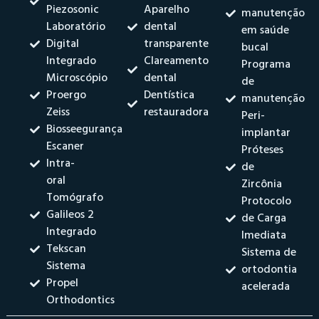
Piezosonic
Aparelho
manutenção
Laboratório
dental
em saúde
Digital
transparente
bucal
Integrado
Clareamento
Programa
Microscópio
dental
de
Proergo
Dentística
manutenção
Zeiss
restauradora
Peri-
Biosseegurança
implantar
Escaner
Próteses
Intra-
de
oral
Zircônia
Tomógrafo
Protocolo
Galileos 2
de Carga
Integrado
Imediata
Tekscan
Sistema de
Sistema
ortodontia
Propel
acelerada
Orthodontics