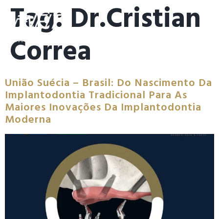
Tag:
Dr.cristian
Correa
União Suécia – Brasil: Do Nascimento Da
Implantodontia Tradicional Para As
Maiores Inovações Da Implantodontia
Moderna