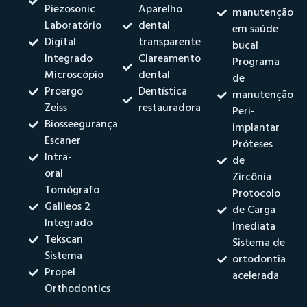
Piezosonic
Aparelho
manutenção
Laboratório
dental
em saúde
Digital
transparente
bucal
Integrado
Clareamento
Programa
Microscópio
dental
de
Proergo
Dentística
manutenção
Zeiss
restauradora
Peri-
Biosseegurança
implantar
Escaner
Próteses
Intra-
de
oral
Zircônia
Tomógrafo
Protocolo
Galileos 2
de Carga
Integrado
Imediata
Tekscan
Sistema de
Sistema
ortodontia
Propel
acelerada
Orthodontics