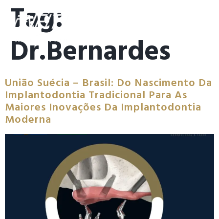
Tag:
Dr.bernardes
União Suécia – Brasil: Do Nascimento Da
Implantodontia Tradicional Para As
Maiores Inovações Da Implantodontia
Moderna