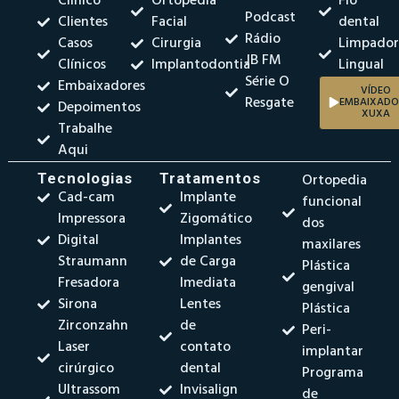
Clínico
Ortopedia
Fio
Podcast
Clientes
Facial
dental
Rádio
Casos
Cirurgia
Limpado
JB FM
Clínicos
Implantodontia
Lingual
Série O
Embaixadores
VÍDEO
Resgate
EMBAIXADO
Depoimentos
XUXA
Trabalhe
Aqui
Tecnologias
Tratamentos
Ortopedia
Cad-cam
Implante
funcional
Impressora
Zigomático
dos
Digital
Implantes
maxilares
Straumann
de Carga
Plástica
Fresadora
Imediata
gengival
Sirona
Lentes
Plástica
Zirconzahn
de
Peri-
Laser
contato
implantar
cirúrgico
dental
Programa
Ultrassom
Invisalign
de