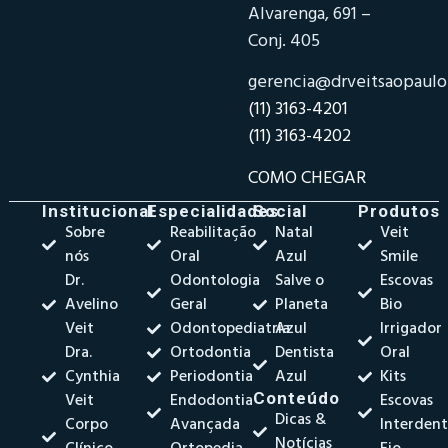
Alvarenga, 691 –
Conj. 405
gerencia@drveitsaopaul
(11) 3163-4201
(11) 3163-4202
COMO CHEGAR
Institucional
Especialidades
Social
Produtos
Sobre
Reabilitação
Natal
Veit
nós
Oral
Azul
Smile
Dr.
Odontologia
Salve o
Escovas
Avelino
Geral
Planeta
Bio
Veit
Odontopediatria
Azul
Irrigador
Dra.
Ortodontia
Dentista
Oral
Cynthia
Periodontia
Azul
Kits
Veit
Endodontia
Conteúdo
Escovas
Dicas &
Corpo
Avançada
Interdent
Notícias