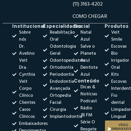
(11) 3163-4202
COMO CHEGAR
Institucional
Especialidades
Social
Produtos
Sobre
Reabilitação
Natal
Veit
nós
Oral
Azul
Smile
Dr.
Odontologia
Salve o
Escovas
Avelino
Geral
Planeta
Bio
Veit
Odontopediatria
Azul
Irrigador
Dra.
Ortodontia
Dentista
Oral
Cynthia
Periodontia
Azul
Kits
Veit
Endodontia
Conteúdo
Escovas
Dicas &
Corpo
Avançada
Interdent
Notícias
Clínico
Ortopedia
Fio
Podcast
Clientes
Facial
dental
Rádio
Casos
Cirurgia
Limpado
JB FM
Clínicos
Implantodontia
Lingual
Série O
Embaixadores
VÍDEO
Resgate
EMBAIXADO
Depoimentos