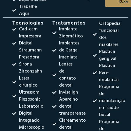
XUXA
Trabalhe
Aqui
Tecnologias
Tratamentos
Ortopedia
Cad-cam
Implante
funcional
Impressora
Zigomático
dos
Digital
Implantes
maxilares
Straumann
de Carga
Plástica
Fresadora
Imediata
gengival
Sirona
Lentes
Plástica
Zirconzahn
de
Peri-
Laser
contato
implantar
cirúrgico
dental
Programa
Ultrassom
Invisalign
de
Piezosonic
Aparelho
manutenção
Laboratório
dental
em saúde
Digital
transparente
bucal
Integrado
Clareamento
Programa
Microscópio
dental
de