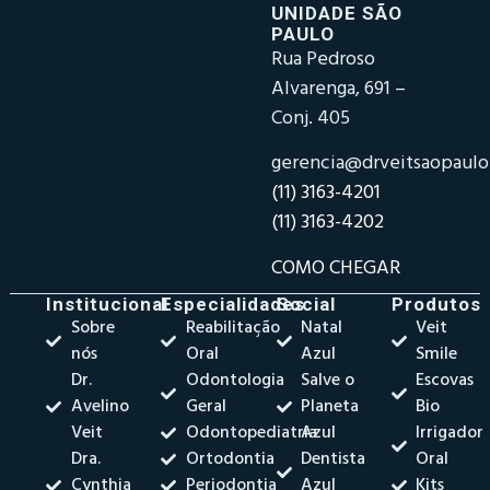
UNIDADE SÃO
PAULO
Rua Pedroso
Alvarenga, 691 –
Conj. 405
gerencia@drveitsaopaul
(11) 3163-4201
(11) 3163-4202
COMO CHEGAR
Institucional
Especialidades
Social
Produtos
Sobre
Reabilitação
Natal
Veit
nós
Oral
Azul
Smile
Dr.
Odontologia
Salve o
Escovas
Avelino
Geral
Planeta
Bio
Veit
Odontopediatria
Azul
Irrigador
Dra.
Ortodontia
Dentista
Oral
Cynthia
Periodontia
Azul
Kits