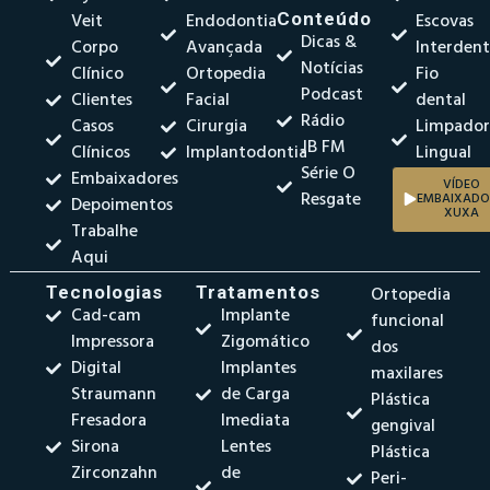
Veit
Endodontia
Conteúdo
Escovas
Dicas &
Corpo
Avançada
Interdent
Notícias
Clínico
Ortopedia
Fio
Podcast
Clientes
Facial
dental
Rádio
Casos
Cirurgia
Limpado
JB FM
Clínicos
Implantodontia
Lingual
Série O
Embaixadores
VÍDEO
Resgate
EMBAIXADO
Depoimentos
XUXA
Trabalhe
Aqui
Tecnologias
Tratamentos
Ortopedia
Cad-cam
Implante
funcional
Impressora
Zigomático
dos
Digital
Implantes
maxilares
Straumann
de Carga
Plástica
Fresadora
Imediata
gengival
Sirona
Lentes
Plástica
Zirconzahn
de
Peri-