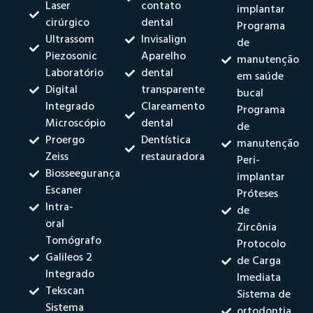
Laser
contato
implantar
cirúrgico
dental
Programa
Ultrassom
Invisalign
de
Piezosonic
Aparelho
manutenção
Laboratório
dental
em saúde
Digital
transparente
bucal
Integrado
Clareamento
Programa
Microscópio
dental
de
Proergo
Dentística
manutenção
Zeiss
restauradora
Peri-
Biosseegurança
implantar
Escaner
Próteses
Intra-
de
oral
Zircônia
Tomógrafo
Protocolo
Galileos 2
de Carga
Integrado
Imediata
Tekscan
Sistema de
Sistema
ortodontia