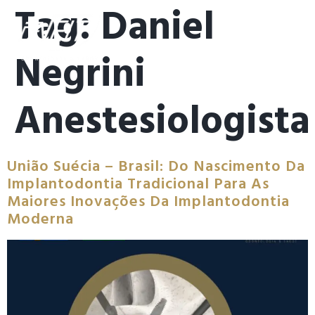
Tag:
Daniel
Negrini
Anestesiologista
União Suécia – Brasil: Do Nascimento Da
Implantodontia Tradicional Para As
Maiores Inovações Da Implantodontia
Moderna