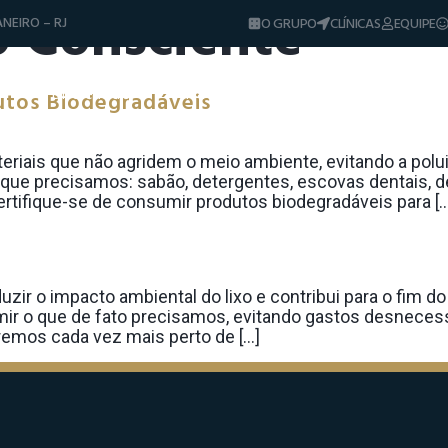
 Consciente
NEIRO – RJ
O GRUPO
CLÍNICAS
EQUIPE
Diferenciais
Tratamentos
Sorrisos & Casos
utos Biodegradáveis
Dicas e Notíci
riais que não agridem o meio ambiente, evitando a polui
que precisamos: sabão, detergentes, escovas dentais, de
ertifique-se de consumir produtos biodegradáveis para […
ir o impacto ambiental do lixo e contribui para o fim do
ir o que de fato precisamos, evitando gastos desnecessá
remos cada vez mais perto de […]