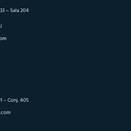
33 – Sala 204
J
com
1 – Conj. 405
o.com