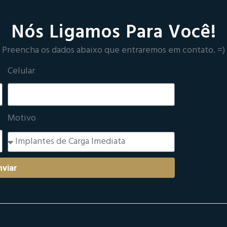
Nós Ligamos Para Você!
Preencha os dados abaixo que entraremos em contato. =)
Celular
Motivo
nviar