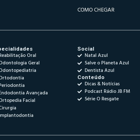
COMO CHEGAR
pecialidades
Social
Reabilitação Oral
Natal Azul
Odontologia Geral
Salve o Planeta Azul
Odontopediatria
Dentista Azul
Ortodontia
Conteúdo
Dicas & Notícias
Periodontia
Podcast Rádio JB FM
Endodontia Avançada
Série O Resgate
Ortopedia Facial
Cirurgia
Implantodontia