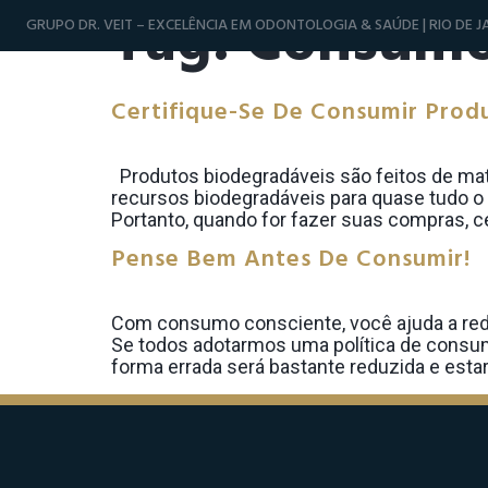
Tag:
Consumo
GRUPO DR. VEIT – EXCELÊNCIA EM ODONTOLOGIA & SAÚDE | RIO DE JA
Certifique-Se De Consumir Prod
Produtos biodegradáveis são feitos de mate
recursos biodegradáveis para quase tudo o 
Portanto, quando for fazer suas compras, c
Pense Bem Antes De Consumir!
Com consumo consciente, você ajuda a reduz
Se todos adotarmos uma política de consum
forma errada será bastante reduzida e esta