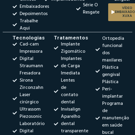
Série O
Embaixadores
VÍDEO
Resgate
EMBAIXADO
Depoimentos
XUXA
Trabalhe
Aqui
Tecnologias
Tratamentos
Ortopedia
Cad-cam
Implante
funcional
Impressora
Zigomático
dos
Digital
Implantes
maxilares
Straumann
de Carga
Plástica
Fresadora
Imediata
gengival
Sirona
Lentes
Plástica
Zirconzahn
de
Peri-
Laser
contato
implantar
cirúrgico
dental
Programa
Ultrassom
Invisalign
de
Piezosonic
Aparelho
manutenção
Laboratório
dental
em saúde
Digital
transparente
bucal