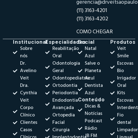
gerencia@drveitsaopaul
(11) 3163-4201
(11) 3163-4202
COMO CHEGAR
Institucional
Especialidades
Social
Produtos
Sobre
Reabilitação
Natal
Veit
nós
Oral
Azul
Smile
Dr.
Odontologia
Salve o
Escovas
Avelino
Geral
Planeta
Bio
Veit
Odontopediatria
Azul
Irrigador
Dra.
Ortodontia
Dentista
Oral
Cynthia
Periodontia
Azul
Kits
Veit
Endodontia
Conteúdo
Escovas
Dicas &
Corpo
Avançada
Interdent
Notícias
Clínico
Ortopedia
Fio
Podcast
Clientes
Facial
dental
Rádio
Casos
Cirurgia
Limpado
JB FM
Clínicos
Implantodontia
Lingual