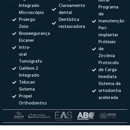
bucal
Integrado
Clareamento
Programa
Microscópio
dental
de
Proergo
Dentística
manutenção
Zeiss
restauradora
Peri-
Biosseegurança
implantar
Escaner
Próteses
Intra-
de
oral
Zircônia
Tomógrafo
Protocolo
Galileos 2
de Carga
Integrado
Imediata
Tekscan
Sistema de
Sistema
ortodontia
Propel
acelerada
Orthodontics