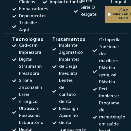
JB FM
Clínicos
Implantodontia
Lingual
Série O
Embaixadores
VÍDEO
Resgate
EMBAIXADO
Depoimentos
XUXA
Trabalhe
Aqui
Tecnologias
Tratamentos
Ortopedia
Cad-cam
Implante
funcional
Impressora
Zigomático
dos
Digital
Implantes
maxilares
Straumann
de Carga
Plástica
Fresadora
Imediata
gengival
Sirona
Lentes
Plástica
Zirconzahn
de
Peri-
Laser
contato
implantar
cirúrgico
dental
Programa
Ultrassom
Invisalign
de
Piezosonic
Aparelho
manutenção
Laboratório
dental
em saúde
Digital
transparente