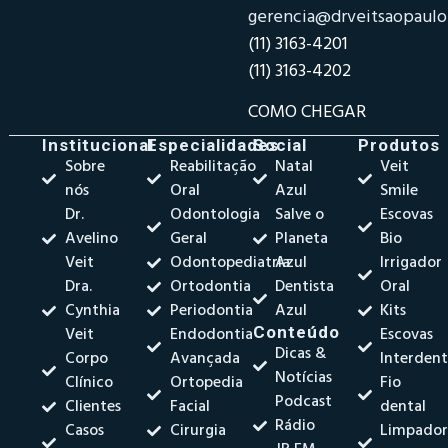
gerencia@drveitsaopaul
(11) 3163-4201
(11) 3163-4202
COMO CHEGAR
Institucional
Especialidades
Social
Produtos
Sobre
Reabilitação
Natal
Veit
nós
Oral
Azul
Smile
Dr.
Odontologia
Salve o
Escovas
Avelino
Geral
Planeta
Bio
Veit
Odontopediatria
Azul
Irrigador
Dra.
Ortodontia
Dentista
Oral
Cynthia
Periodontia
Azul
Kits
Veit
Endodontia
Conteúdo
Escovas
Dicas &
Corpo
Avançada
Interdent
Notícias
Clínico
Ortopedia
Fio
Podcast
Clientes
Facial
dental
Rádio
Casos
Cirurgia
Limpado