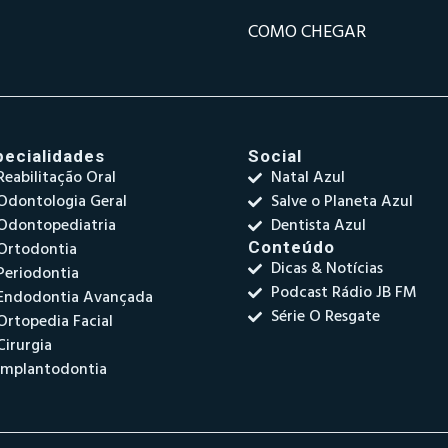
COMO CHEGAR
pecialidades
Social
Reabilitação Oral
Natal Azul
Odontologia Geral
Salve o Planeta Azul
Odontopediatria
Dentista Azul
Ortodontia
Conteúdo
Dicas & Notícias
Periodontia
Podcast Rádio JB FM
Endodontia Avançada
Série O Resgate
Ortopedia Facial
Cirurgia
Implantodontia