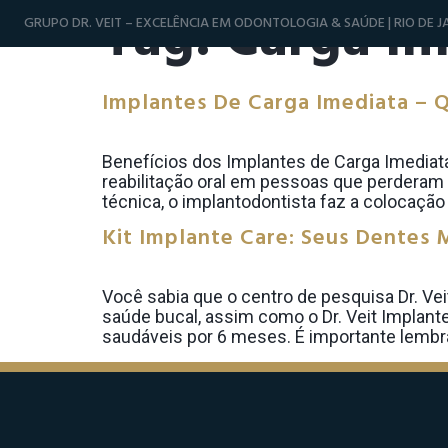
Tag:
Carga Im
GRUPO DR. VEIT – EXCELÊNCIA EM ODONTOLOGIA & SAÚDE | RIO DE JA
Implantes De Carga Imediata – 
Benefícios dos Implantes de Carga Imediata
reabilitação oral em pessoas que perderam
técnica, o implantodontista faz a colocação 
Kit Implante Care: Seus Dentes 
Você sabia que o centro de pesquisa Dr. Ve
saúde bucal, assim como o Dr. Veit Implant
saudáveis por 6 meses. É importante lembra