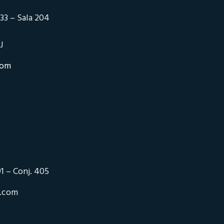
33 – Sala 204
J
com
1 – Conj. 405
o.com