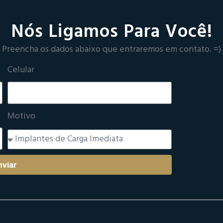
Nós Ligamos Para Você!
Preencha os dados abaixo que entraremos em contato. =)
Celular
Motivo
nviar