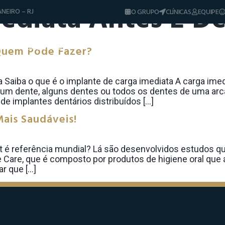
ediata Antes E D
NEIRO – RJ
O GRUPO
CLÍNICAS
EQUIPE
Diferenciais
Tratamentos
Sorrisos & Casos
Quem Pode Fazer?
Dicas e Notíci
 Saiba o que é o implante de carga imediata A carga ime
 um dente, alguns dentes ou todos os dentes de uma arc
de implantes dentários distribuídos […]
Mais Saudáveis!
it é referência mundial? Lá são desenvolvidos estudos q
e Care, que é composto por produtos de higiene oral que
r que […]