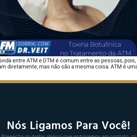
dúvida entre ATM e DTM é comum entre as pessoas, pois,
nam diretamente, mas não são a mesma coisa. ATM é uma s
Nós Ligamos Para Você!
Preencha os dados abaixo que entraremos em contato. =)