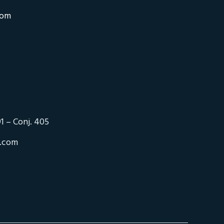
com
1 – Conj. 405
o.com