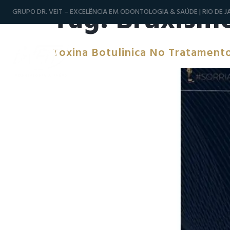
Tag:
Bruxism
GRUPO DR. VEIT – EXCELÊNCIA EM ODONTOLOGIA & SAÚDE | RIO DE JA
Toxina Botulinica No Tratamen