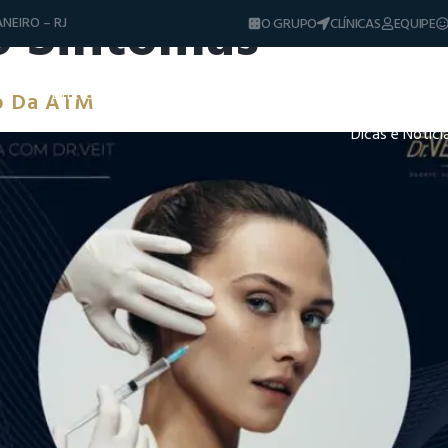
o Sintomas
NEIRO – RJ
O GRUPO
CLÍNICAS
EQUIPE
Diferenciais
Tratamentos
Sorrisos & Casos
to Da ATM
Dicas e Notíci